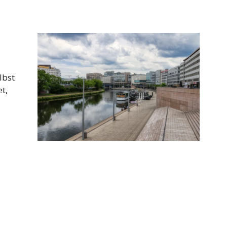
lbst
t,