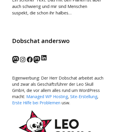
auch schwierig und mir sind Menschen
suspekt, die schon ihr halbes…
Dobschat anderswo
LinkedIn
norden.social
Instagram
Facebook
wp-punks.social
Eigenwerbung: Der Herr Dobschat arbeitet auch
und zwar als Geschäftsführer der Leo Skull
GmbH, die vor allem alles rund um WordPress
macht:
Managed WP Hosting
,
Site-Erstellung
,
Erste Hilfe bei Problemen
usw.