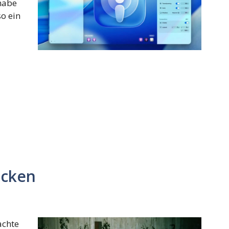
 habe
o ein
ücken
achte