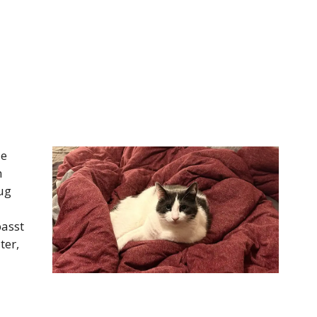
ie
m
nug
passt
ter,