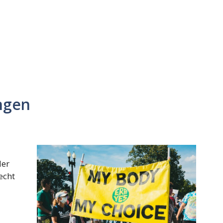
ngen
der
echt