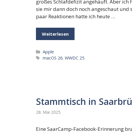
großes Schlafdefizit angehäuft. Aber ich
sie mir dann doch noch angeschaut und s
paar Reaktionen hatte ich heute …
Weiterlesen
Kategorien
Apple
Schlagwörter
macOS 26
,
WWDC 25
Stammtisch in Saarbr
28. Mai 2025
Eine SaarCamp-Facebook-Erinnerung br