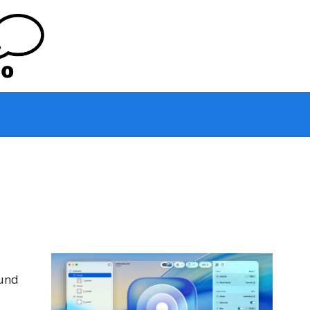
 und
u