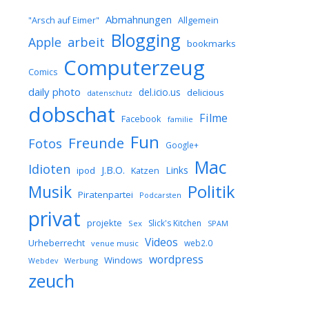
Abmahnungen
Allgemein
"Arsch auf Eimer"
Blogging
arbeit
Apple
bookmarks
Computerzeug
Comics
daily photo
del.icio.us
delicious
datenschutz
dobschat
Filme
Facebook
familie
Fun
Freunde
Fotos
Google+
Mac
Idioten
J.B.O.
Links
ipod
Katzen
Musik
Politik
Piratenpartei
Podcarsten
privat
projekte
Slick's Kitchen
Sex
SPAM
Videos
Urheberrecht
web2.0
venue music
wordpress
Windows
Werbung
Webdev
zeuch