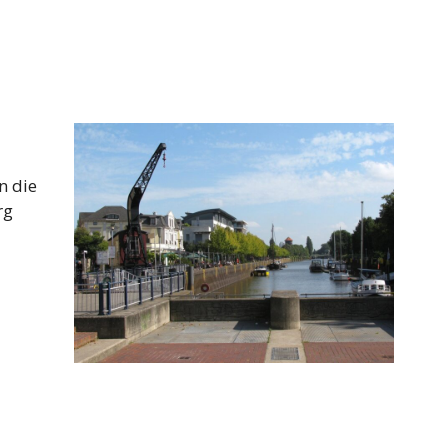
n die
rg