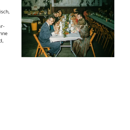
isch,
r-
inne
d,