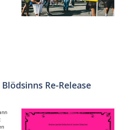
s Blödsinns Re-Release
ann
t
en