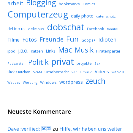
Blogging
arbeit
bookmarks
Comics
Computerzeug
daily photo
datenschutz
dobschat
del.icio.us
delicious
Facebook
familie
Fun
Freunde
Idioten
Fotos
Filme
Google+
Mac
Musik
J.B.O.
Links
ipod
Katzen
Piratenpartei
privat
Politik
projekte
Podcarsten
Sex
Videos
Urheberrecht
Slick's Kitchen
web2.0
SPAM
venue music
zeuch
wordpress
Windows
Werbung
Webdev
Neueste Kommentare
Dave :verified: 🆗🆒
zu
Hilfe, wir haben uns weiter