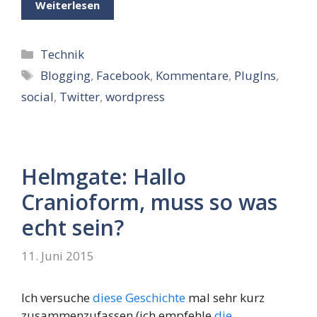
Weiterlesen
Kategorien
Technik
Schlagwörter
Blogging
,
Facebook
,
Kommentare
,
PlugIns
,
social
,
Twitter
,
wordpress
Helmgate: Hallo
Cranioform, muss so was
echt sein?
11. Juni 2015
Ich versuche
diese Geschichte
mal sehr kurz
zusammenzufassen (ich empfehle
die