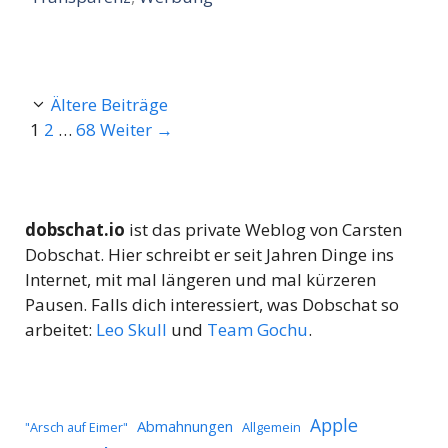
Ältere Beiträge
Seite
Seite
Seite
1
2
…
68
Weiter
→
dobschat.io
ist das private Weblog von Carsten
Dobschat. Hier schreibt er seit Jahren Dinge ins
Internet, mit mal längeren und mal kürzeren
Pausen. Falls dich interessiert, was Dobschat so
arbeitet:
Leo Skull
und
Team Gochu
.
Apple
Abmahnungen
Allgemein
"Arsch auf Eimer"