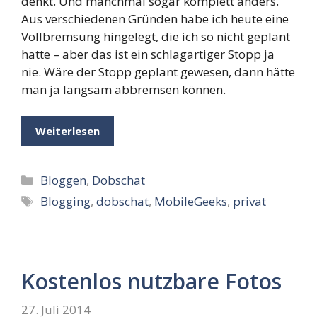
denkt. Und manchmal sogar komplett anders.
Aus verschiedenen Gründen habe ich heute eine
Vollbremsung hingelegt, die ich so nicht geplant
hatte – aber das ist ein schlagartiger Stopp ja
nie. Wäre der Stopp geplant gewesen, dann hätte
man ja langsam abbremsen können.
Weiterlesen
Kategorien
Bloggen
,
Dobschat
Schlagwörter
Blogging
,
dobschat
,
MobileGeeks
,
privat
Kostenlos nutzbare Fotos
27. Juli 2014