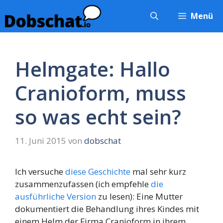
Zum
Menü
Inhalt
springen
Helmgate: Hallo
Cranioform, muss
so was echt sein?
11. Juni 2015
von
dobschat
Ich versuche
diese Geschichte
mal sehr kurz
zusammenzufassen (ich empfehle
die
ausführliche Version
zu lesen): Eine Mutter
dokumentiert die Behandlung ihres Kindes mit
einem Helm der Firma Cranioform in ihrem