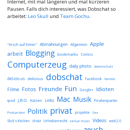
Internet, mit mal längeren und mal kürzeren
Pausen. Falls dich interessiert, was Dobschat so
arbeitet:
Leo Skull
und
Team Gochu
.
Apple
Abmahnungen
Allgemein
"Arsch auf Eimer"
Blogging
arbeit
bookmarks
Comics
Computerzeug
daily photo
datenschutz
dobschat
del.icio.us
delicious
Facebook
familie
Fun
Freunde
Idioten
Fotos
Filme
Google+
Mac
Musik
J.B.O.
Links
ipod
Katzen
Piratenpartei
privat
Politik
projekte
Podcarsten
Sex
Videos
Urheberrecht
Slick's Kitchen
web2.0
SPAM
venue music
zeuch