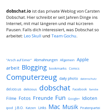
dobschat.io
ist das private Weblog von Carsten
Dobschat. Hier schreibt er seit Jahren Dinge ins
Internet, mit mal längeren und mal kürzeren
Pausen. Falls dich interessiert, was Dobschat so
arbeitet:
Leo Skull
und
Team Gochu
.
Apple
Abmahnungen
Allgemein
"Arsch auf Eimer"
Blogging
arbeit
bookmarks
Comics
Computerzeug
daily photo
datenschutz
dobschat
del.icio.us
delicious
Facebook
familie
Fun
Freunde
Idioten
Fotos
Filme
Google+
Mac
Musik
J.B.O.
Links
ipod
Katzen
Piratenpartei