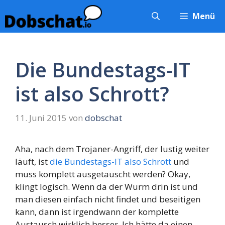
Zum
Menü
Inhalt
springen
Die Bundestags-IT
ist also Schrott?
11. Juni 2015
von
dobschat
Aha, nach dem Trojaner-Angriff, der lustig weiter
läuft, ist
die Bundestags-IT also Schrott
und
muss komplett ausgetauscht werden? Okay,
klingt logisch. Wenn da der Wurm drin ist und
man diesen einfach nicht findet und beseitigen
kann, dann ist irgendwann der komplette
Austausch wirklich besser. Ich hätte da einen