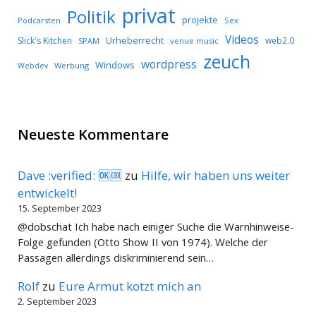
privat
Politik
projekte
Podcarsten
Sex
Videos
Urheberrecht
Slick's Kitchen
web2.0
SPAM
venue music
zeuch
wordpress
Windows
Werbung
Webdev
Neueste Kommentare
Dave :verified: 🆗🆒
zu
Hilfe, wir haben uns weiter
entwickelt!
15. September 2023
@dobschat Ich habe nach einiger Suche die Warnhinweise-
Folge gefunden (Otto Show II von 1974). Welche der
Passagen allerdings diskriminierend sein…
Rolf
zu
Eure Armut kotzt mich an
2. September 2023