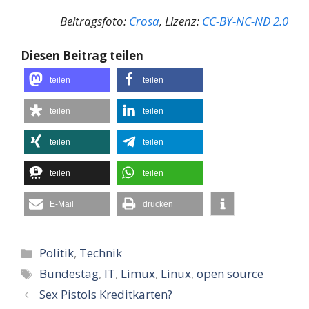
Beitragsfoto:
Crosa
, Lizenz:
CC-BY-NC-ND 2.0
Diesen Beitrag teilen
teilen
teilen
teilen
teilen
teilen
teilen
teilen
teilen
E-Mail
drucken
Kategorien
Politik
,
Technik
Schlagwörter
Bundestag
,
IT
,
Limux
,
Linux
,
open source
Sex Pistols Kreditkarten?