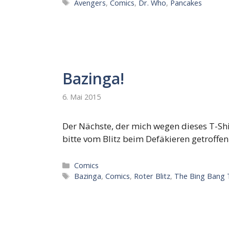
Schlagwörter
Avengers
,
Comics
,
Dr. Who
,
Pancakes
Bazinga!
6. Mai 2015
Der Nächste, der mich wegen dieses T-Shi
bitte vom Blitz beim Defäkieren getroffe
Kategorien
Comics
Schlagwörter
Bazinga
,
Comics
,
Roter Blitz
,
The Bing Bang 