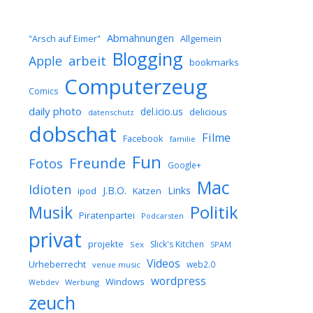
Abmahnungen
Allgemein
"Arsch auf Eimer"
Blogging
arbeit
Apple
bookmarks
Computerzeug
Comics
daily photo
del.icio.us
delicious
datenschutz
dobschat
Filme
Facebook
familie
Fun
Freunde
Fotos
Google+
Mac
Idioten
J.B.O.
Links
ipod
Katzen
Musik
Politik
Piratenpartei
Podcarsten
privat
projekte
Slick's Kitchen
Sex
SPAM
Videos
Urheberrecht
web2.0
venue music
wordpress
Windows
Werbung
Webdev
zeuch