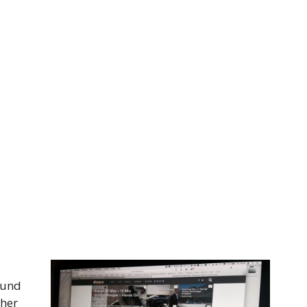
 und
her