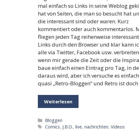
mal einfach so Links in seine Weblog gek
hat von Seiten, die man so besucht hat u
die interessant sind oder waren. Kurz
kommentiert oder auch kommentarlos. M
fliegen jeden Tag reihenweise interessan
Links durch den Browser und klar kann ic
alle via Twitter, Facebook usw. verbreiten
wenn mir gerade die Zeit oder die Inspirat
baue einfach einen Eintrag pro Tag, in d
daraus wird, aber ich versuche es einfac
quasi „Retro-Bloggen“ und Retro ist doch
Weiterlesen
Kategorien
Bloggen
Schlagwörter
Comics
,
J.B.O.
,
live
,
nachrichten
,
Videos