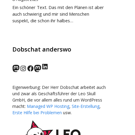
Ein schöner Text. Das mit den Plänen ist aber
auch schwierig und mir sind Menschen
suspekt, die schon ihr halbes…
Dobschat anderswo
LinkedIn
norden.social
Instagram
Facebook
wp-punks.social
Eigenwerbung: Der Herr Dobschat arbeitet auch
und zwar als Geschäftsführer der Leo Skull
GmbH, die vor allem alles rund um WordPress
macht:
Managed WP Hosting
,
Site-Erstellung
,
Erste Hilfe bei Problemen
usw.