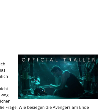
ich
das
lich
nicht
n weg
icher
 die Frage: Wie besiegen die Avengers am Ende