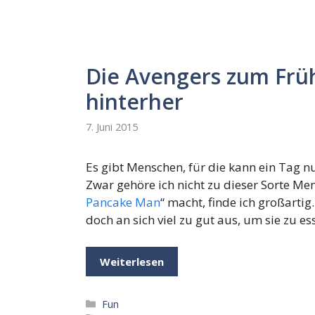
Die Avengers zum Früh
hinterher
7. Juni 2015
Es gibt Menschen, für die kann ein Tag n
Zwar gehöre ich nicht zu dieser Sorte Men
Pancake Man
“ macht, finde ich großarti
doch an sich viel zu gut aus, um sie zu e
Weiterlesen
Kategorien
Fun