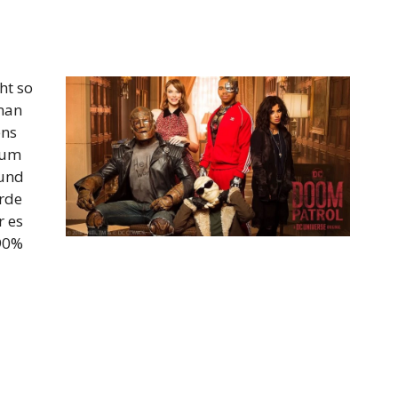
ht so
tman
ens
sum
 und
rde
r es
 90%