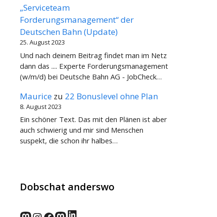
„Serviceteam
Forderungsmanagement“ der
Deutschen Bahn (Update)
25. August 2023
Und nach deinem Beitrag findet man im Netz
dann das .... Experte Forderungsmanagement
(w/m/d) bei Deutsche Bahn AG - JobCheck…
Maurice
zu
22 Bonuslevel ohne Plan
8. August 2023
Ein schöner Text. Das mit den Plänen ist aber
auch schwierig und mir sind Menschen
suspekt, die schon ihr halbes…
Dobschat anderswo
LinkedIn
norden.social
Instagram
Facebook
wp-punks.social