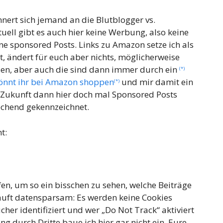
nnert sich jemand an die Blutblogger vs.
ktuell gibt es auch hier keine Werbung, also keine
e sponsored Posts. Links zu Amazon setze ich als
nt, ändert für euch aber nichts, möglicherweise
tzen, aber auch die sind dann immer durch ein
(*)
könnt ihr bei Amazon shoppen
und mir damit ein
(*)
n Zukunft dann hier doch mal Sponsored Posts
echend gekennzeichnet.
mt:
en, um so ein bisschen zu sehen, welche Beiträge
äuft datensparsam: Es werden keine Cookies
her identifiziert und wer „Do Not Track“ aktiviert
ing durch Dritte baue ich hier gar nicht ein. Eure