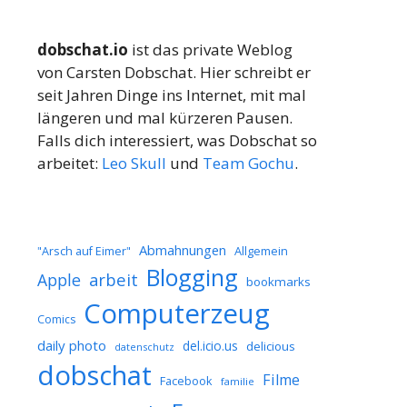
dobschat.io
ist das private Weblog
von Carsten Dobschat. Hier schreibt er
seit Jahren Dinge ins Internet, mit mal
längeren und mal kürzeren Pausen.
Falls dich interessiert, was Dobschat so
arbeitet:
Leo Skull
und
Team Gochu
.
Abmahnungen
Allgemein
"Arsch auf Eimer"
Blogging
arbeit
Apple
bookmarks
Computerzeug
Comics
daily photo
del.icio.us
delicious
datenschutz
dobschat
Filme
Facebook
familie