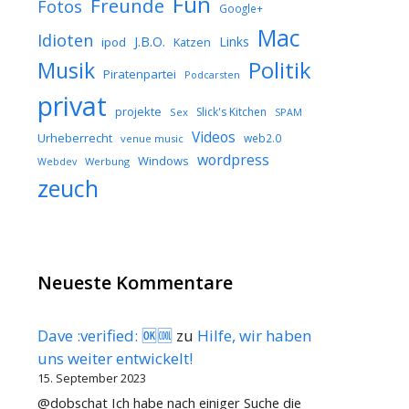
Fun
Freunde
Fotos
Google+
Mac
Idioten
J.B.O.
Links
ipod
Katzen
Musik
Politik
Piratenpartei
Podcarsten
privat
projekte
Slick's Kitchen
Sex
SPAM
Videos
Urheberrecht
web2.0
venue music
wordpress
Windows
Werbung
Webdev
zeuch
Neueste Kommentare
Dave :verified: 🆗🆒
zu
Hilfe, wir haben
uns weiter entwickelt!
15. September 2023
@dobschat Ich habe nach einiger Suche die