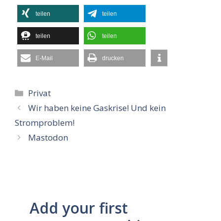
teilen
teilen
teilen
teilen
E-Mail
drucken
Kategorien
Privat
Wir haben keine Gaskrise! Und kein
Stromproblem!
Mastodon
Add your first