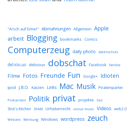
Apple
Abmahnungen
Allgemein
"Arsch auf Eimer"
Blogging
arbeit
bookmarks
Comics
Computerzeug
daily photo
datenschutz
dobschat
del.icio.us
delicious
Facebook
familie
Fun
Freunde
Idioten
Fotos
Filme
Google+
Mac
Musik
J.B.O.
Links
ipod
Katzen
Piratenpartei
privat
Politik
projekte
Podcarsten
Sex
Videos
Urheberrecht
Slick's Kitchen
web2.0
SPAM
venue music
zeuch
wordpress
Windows
Werbung
Webdev