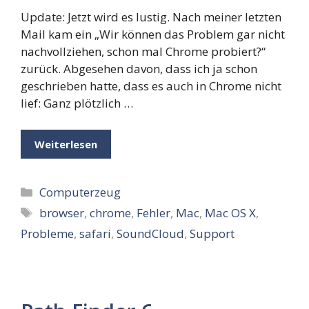
Update: Jetzt wird es lustig. Nach meiner letzten
Mail kam ein „Wir können das Problem gar nicht
nachvollziehen, schon mal Chrome probiert?“
zurück. Abgesehen davon, dass ich ja schon
geschrieben hatte, dass es auch in Chrome nicht
lief: Ganz plötzlich …
Weiterlesen
Kategorien
Computerzeug
Schlagwörter
browser
,
chrome
,
Fehler
,
Mac
,
Mac OS X
,
Probleme
,
safari
,
SoundCloud
,
Support