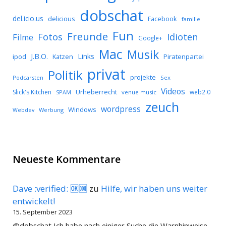
dobschat
del.icio.us
delicious
Facebook
familie
Fun
Freunde
Idioten
Fotos
Filme
Google+
Mac
Musik
J.B.O.
Links
ipod
Katzen
Piratenpartei
privat
Politik
projekte
Podcarsten
Sex
Videos
Urheberrecht
Slick's Kitchen
web2.0
SPAM
venue music
zeuch
wordpress
Windows
Werbung
Webdev
Neueste Kommentare
Dave :verified: 🆗🆒
zu
Hilfe, wir haben uns weiter
entwickelt!
15. September 2023
@dobschat Ich habe nach einiger Suche die Warnhinweise-