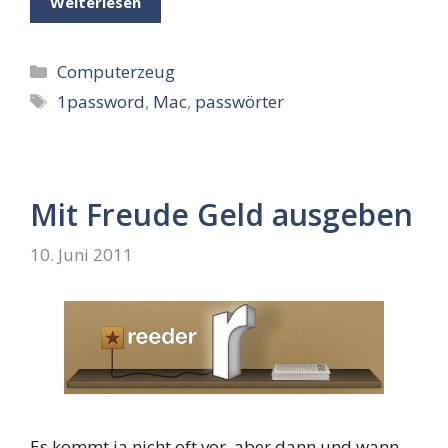
Weiterlesen
Kategorien
Computerzeug
Schlagwörter
1password
,
Mac
,
passwörter
Mit Freude Geld ausgeben
10. Juni 2011
Es kommt ja nicht oft vor, aber dann und wann