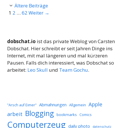
Ältere Beiträge
Seite
Seite
Seite
1
2
…
62
Weiter
→
dobschat.io
ist das private Weblog von Carsten
Dobschat. Hier schreibt er seit Jahren Dinge ins
Internet, mit mal längeren und mal kürzeren
Pausen. Falls dich interessiert, was Dobschat so
arbeitet:
Leo Skull
und
Team Gochu
.
Apple
Abmahnungen
Allgemein
"Arsch auf Eimer"
Blogging
arbeit
bookmarks
Comics
Computerzeug
daily photo
datenschutz