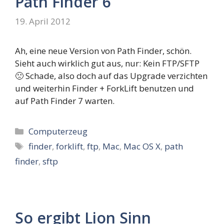
Path Finder 6
19. April 2012
Ah, eine neue Version von Path Finder, schön.
Sieht auch wirklich gut aus, nur: Kein FTP/SFTP
🙁 Schade, also doch auf das Upgrade verzichten
und weiterhin Finder + ForkLift benutzen und
auf Path Finder 7 warten.
Kategorien
Computerzeug
Schlagwörter
finder
,
forklift
,
ftp
,
Mac
,
Mac OS X
,
path
finder
,
sftp
So ergibt Lion Sinn