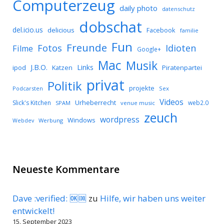
Computerzeug
daily photo
datenschutz
dobschat
del.icio.us
delicious
Facebook
familie
Fun
Freunde
Idioten
Fotos
Filme
Google+
Mac
Musik
J.B.O.
Links
ipod
Katzen
Piratenpartei
privat
Politik
projekte
Podcarsten
Sex
Videos
Urheberrecht
Slick's Kitchen
web2.0
SPAM
venue music
zeuch
wordpress
Windows
Werbung
Webdev
Neueste Kommentare
Dave :verified: 🆗🆒
zu
Hilfe, wir haben uns weiter
entwickelt!
15. September 2023