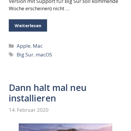
Version mit Support für Big Sur soll kommende
Woche erscheinen) nicht …
Weiterlesen
Kategorien
Apple
,
Mac
Schlagwörter
Big Sur
,
macOS
Dann halt mal neu
installieren
14. Februar 2020