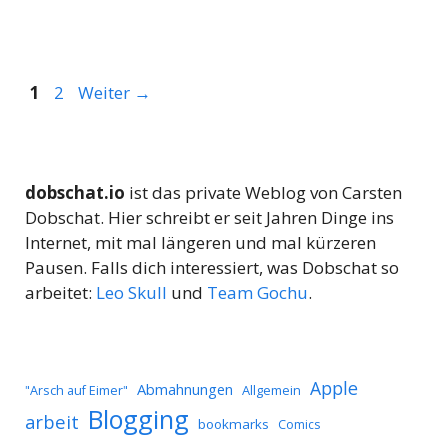
Seite
Seite
1
2
Weiter
→
dobschat.io
ist das private Weblog von Carsten
Dobschat. Hier schreibt er seit Jahren Dinge ins
Internet, mit mal längeren und mal kürzeren
Pausen. Falls dich interessiert, was Dobschat so
arbeitet:
Leo Skull
und
Team Gochu
.
Apple
Abmahnungen
Allgemein
"Arsch auf Eimer"
Blogging
arbeit
bookmarks
Comics