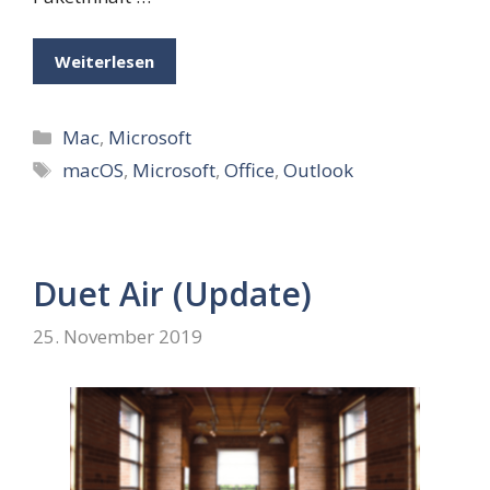
Weiterlesen
Kategorien
Mac
,
Microsoft
Schlagwörter
macOS
,
Microsoft
,
Office
,
Outlook
Duet Air (Update)
25. November 2019