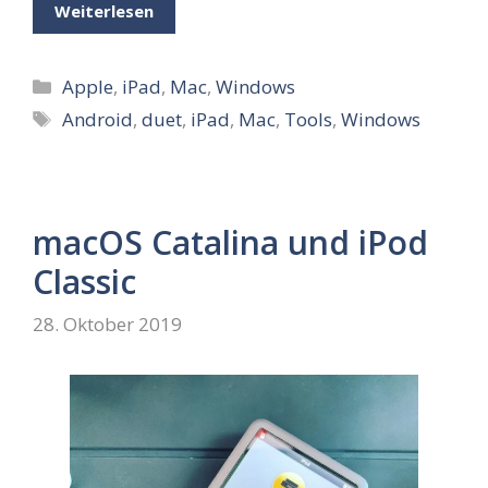
Weiterlesen
Kategorien
Apple
,
iPad
,
Mac
,
Windows
Schlagwörter
Android
,
duet
,
iPad
,
Mac
,
Tools
,
Windows
macOS Catalina und iPod
Classic
28. Oktober 2019