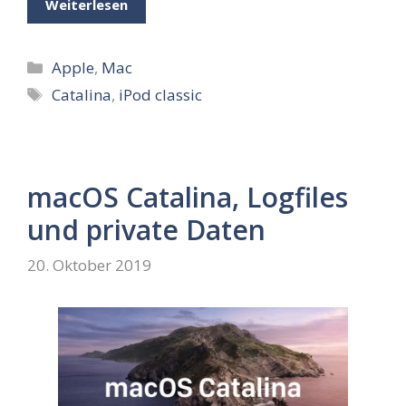
Weiterlesen
Kategorien
Apple
,
Mac
Schlagwörter
Catalina
,
iPod classic
macOS Catalina, Logfiles
und private Daten
20. Oktober 2019