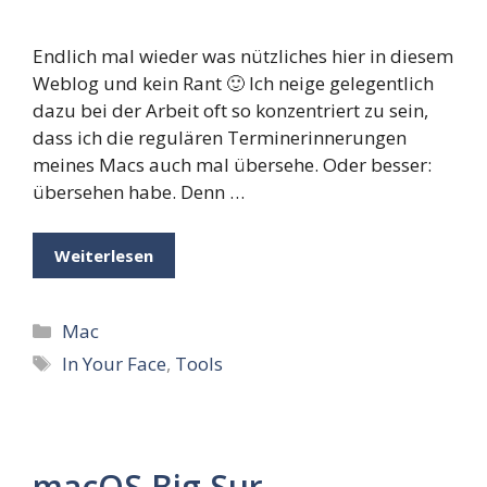
Endlich mal wieder was nützliches hier in diesem
Weblog und kein Rant 🙂 Ich neige gelegentlich
dazu bei der Arbeit oft so konzentriert zu sein,
dass ich die regulären Terminerinnerungen
meines Macs auch mal übersehe. Oder besser:
übersehen habe. Denn …
Weiterlesen
Kategorien
Mac
Schlagwörter
In Your Face
,
Tools
macOS Big Sur