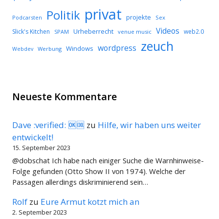
privat
Politik
projekte
Podcarsten
Sex
Videos
Urheberrecht
Slick's Kitchen
web2.0
SPAM
venue music
zeuch
wordpress
Windows
Werbung
Webdev
Neueste Kommentare
Dave :verified: 🆗🆒
zu
Hilfe, wir haben uns weiter
entwickelt!
15. September 2023
@dobschat Ich habe nach einiger Suche die Warnhinweise-
Folge gefunden (Otto Show II von 1974). Welche der
Passagen allerdings diskriminierend sein…
Rolf
zu
Eure Armut kotzt mich an
2. September 2023