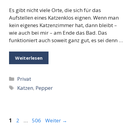
Es gibt nicht viele Orte, die sich für das
Aufstellen eines Katzenklos eignen. Wenn man
kein eigenes Katzenzimmer hat, dann bleibt –
wie auch bei mir – am Ende das Bad. Das
funktioniert auch soweit ganz gut, es sei denn …
Weiterlesen
Kategorien
Privat
Schlagwörter
Katzen
,
Pepper
Seite
Seite
Seite
1
2
…
506
Weiter
→