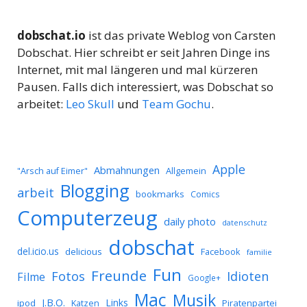
dobschat.io
ist das private Weblog von Carsten
Dobschat. Hier schreibt er seit Jahren Dinge ins
Internet, mit mal längeren und mal kürzeren
Pausen. Falls dich interessiert, was Dobschat so
arbeitet:
Leo Skull
und
Team Gochu
.
Apple
Abmahnungen
Allgemein
"Arsch auf Eimer"
Blogging
arbeit
bookmarks
Comics
Computerzeug
daily photo
datenschutz
dobschat
del.icio.us
delicious
Facebook
familie
Fun
Freunde
Idioten
Fotos
Filme
Google+
Mac
Musik
J.B.O.
Links
ipod
Katzen
Piratenpartei