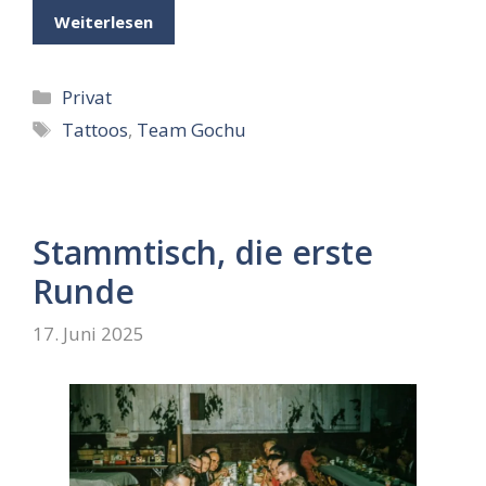
Weiterlesen
Kategorien
Privat
Schlagwörter
Tattoos
,
Team Gochu
Stammtisch, die erste
Runde
17. Juni 2025