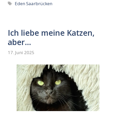
Schlagwörter
Eden Saarbrücken
Ich liebe meine Katzen,
aber…
17. Juni 2025