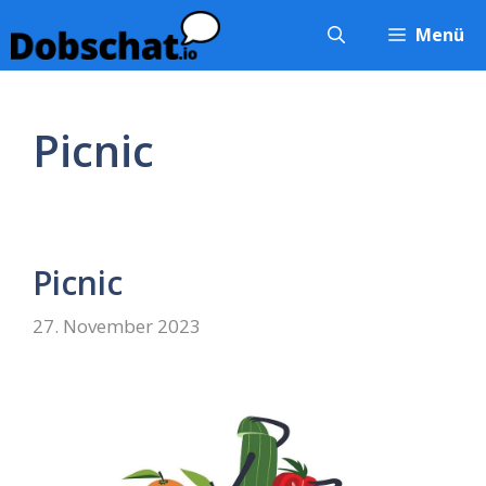
Zum
Menü
Inhalt
springen
Picnic
Picnic
27. November 2023