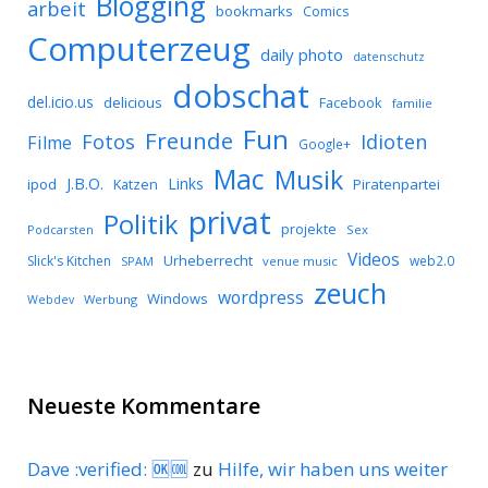
Blogging
arbeit
bookmarks
Comics
Computerzeug
daily photo
datenschutz
dobschat
del.icio.us
delicious
Facebook
familie
Fun
Freunde
Idioten
Fotos
Filme
Google+
Mac
Musik
J.B.O.
Links
ipod
Katzen
Piratenpartei
privat
Politik
projekte
Podcarsten
Sex
Videos
Urheberrecht
Slick's Kitchen
web2.0
SPAM
venue music
zeuch
wordpress
Windows
Werbung
Webdev
Neueste Kommentare
Dave :verified: 🆗🆒
zu
Hilfe, wir haben uns weiter