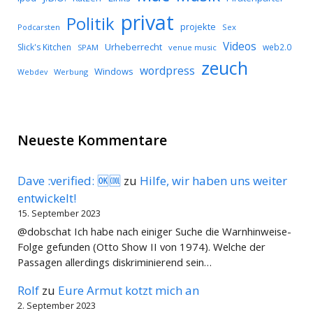
privat
Politik
projekte
Podcarsten
Sex
Videos
Urheberrecht
Slick's Kitchen
web2.0
SPAM
venue music
zeuch
wordpress
Windows
Werbung
Webdev
Neueste Kommentare
Dave :verified: 🆗🆒
zu
Hilfe, wir haben uns weiter
entwickelt!
15. September 2023
@dobschat Ich habe nach einiger Suche die Warnhinweise-
Folge gefunden (Otto Show II von 1974). Welche der
Passagen allerdings diskriminierend sein…
Rolf
zu
Eure Armut kotzt mich an
2. September 2023