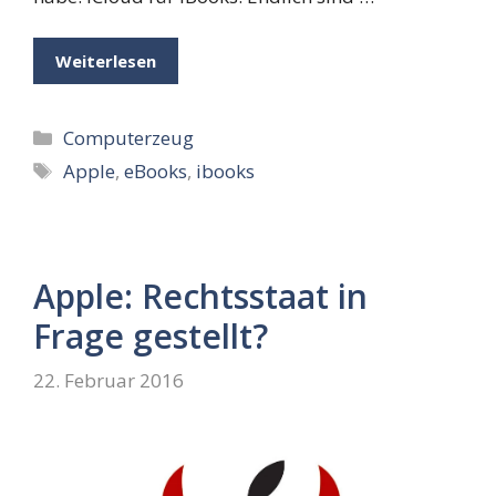
Weiterlesen
Kategorien
Computerzeug
Schlagwörter
Apple
,
eBooks
,
ibooks
Apple: Rechtsstaat in
Frage gestellt?
22. Februar 2016