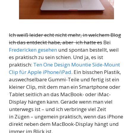
Ich weiß leider echt nicht mehr, in welchem Blog
ich das entdeckt habe, aber ich hatte es
Bei
Fredericken gesehen
und spontan bestellt, weil
es praktisch zu sein schien. Und ja, es ist
praktisch:
Ten One Design Mountie Side-Mount
Clip für Apple iPhone/iPad
. Ein bisschen Plastik,
auswechselbare Gummi-Teile und fertig ist ein
kleiner Clip, mit dem man ein Smartphone oder
Tablet seitlich an das MacBook- oder iMac-
Display hängen kann. Gerade wenn man viel
unterwegs ist – und ich verbringe viel Zeit
in Zügen – ungemein praktisch, wenn das iPhone
direkt neben dem MacBook-Display hängt und
immer im Blick ist.