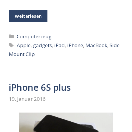
Weiterlesen
Kategorien
Computerzeug
Schlagwörter
Apple
,
gadgets
,
iPad
,
iPhone
,
MacBook
,
Side-
Mount Clip
iPhone 6S plus
19. Januar 2016