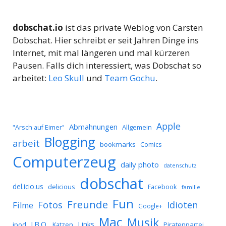
dobschat.io
ist das private Weblog von Carsten
Dobschat. Hier schreibt er seit Jahren Dinge ins
Internet, mit mal längeren und mal kürzeren
Pausen. Falls dich interessiert, was Dobschat so
arbeitet:
Leo Skull
und
Team Gochu
.
Apple
Abmahnungen
Allgemein
"Arsch auf Eimer"
Blogging
arbeit
bookmarks
Comics
Computerzeug
daily photo
datenschutz
dobschat
del.icio.us
delicious
Facebook
familie
Fun
Freunde
Idioten
Fotos
Filme
Google+
Mac
Musik
J.B.O.
Links
ipod
Katzen
Piratenpartei