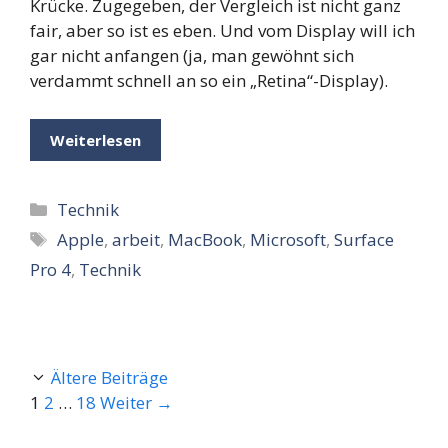
Krücke. Zugegeben, der Vergleich ist nicht ganz
fair, aber so ist es eben. Und vom Display will ich
gar nicht anfangen (ja, man gewöhnt sich
verdammt schnell an so ein „Retina“-Display).
Weiterlesen
Kategorien
Technik
Schlagwörter
Apple
,
arbeit
,
MacBook
,
Microsoft
,
Surface
Pro 4
,
Technik
Ältere Beiträge
Seite
Seite
Seite
1
2
…
18
Weiter
→