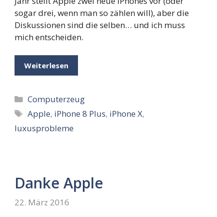
Jahr stellt Apple zwei neue iPhones vor (oder
sogar drei, wenn man so zählen will), aber die
Diskussionen sind die selben… und ich muss
mich entscheiden.
Weiterlesen
Kategorien
Computerzeug
Schlagwörter
Apple
,
iPhone 8 Plus
,
iPhone X
,
luxusprobleme
Danke Apple
22. März 2016