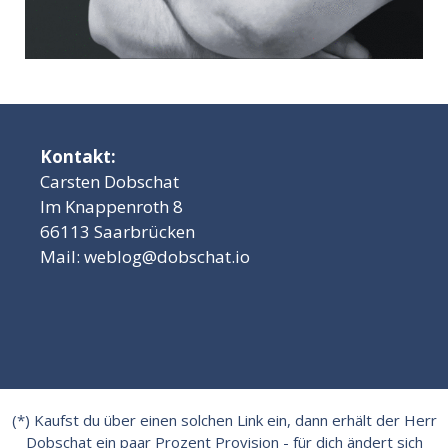
Kontakt:
Carsten Dobschat
Im Knappenroth 8
66113 Saarbrücken
Mail:
weblog@dobschat.io
(*) Kaufst du über einen solchen Link ein, dann erhält der Herr
Dobschat ein paar Prozent Provision - für dich ändert sich