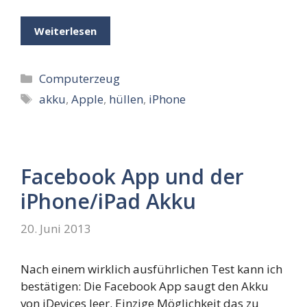
Weiterlesen
Kategorien
Computerzeug
Schlagwörter
akku
,
Apple
,
hüllen
,
iPhone
Facebook App und der
iPhone/iPad Akku
20. Juni 2013
Nach einem wirklich ausführlichen Test kann ich
bestätigen: Die Facebook App saugt den Akku
von iDevices leer. Einzige Möglichkeit das zu