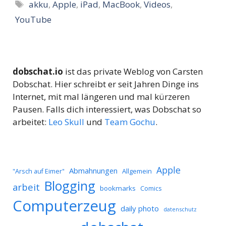
Schlagwörter
akku
,
Apple
,
iPad
,
MacBook
,
Videos
,
YouTube
dobschat.io
ist das private Weblog von Carsten
Dobschat. Hier schreibt er seit Jahren Dinge ins
Internet, mit mal längeren und mal kürzeren
Pausen. Falls dich interessiert, was Dobschat so
arbeitet:
Leo Skull
und
Team Gochu
.
Apple
Abmahnungen
Allgemein
"Arsch auf Eimer"
Blogging
arbeit
bookmarks
Comics
Computerzeug
daily photo
datenschutz