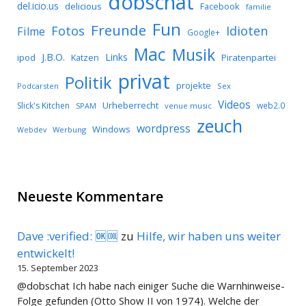
dobschat
del.icio.us
delicious
Facebook
familie
Fun
Freunde
Idioten
Fotos
Filme
Google+
Mac
Musik
J.B.O.
Links
ipod
Katzen
Piratenpartei
privat
Politik
projekte
Podcarsten
Sex
Videos
Urheberrecht
Slick's Kitchen
web2.0
SPAM
venue music
zeuch
wordpress
Windows
Werbung
Webdev
Neueste Kommentare
Dave :verified: 🆗🆒
zu
Hilfe, wir haben uns weiter
entwickelt!
15. September 2023
@dobschat Ich habe nach einiger Suche die Warnhinweise-
Folge gefunden (Otto Show II von 1974). Welche der