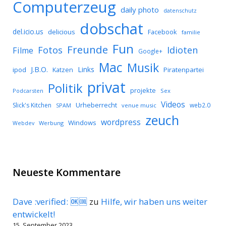
Computerzeug
daily photo
datenschutz
dobschat
del.icio.us
delicious
Facebook
familie
Fun
Freunde
Idioten
Fotos
Filme
Google+
Mac
Musik
J.B.O.
Links
ipod
Katzen
Piratenpartei
privat
Politik
projekte
Podcarsten
Sex
Videos
Urheberrecht
Slick's Kitchen
web2.0
SPAM
venue music
zeuch
wordpress
Windows
Werbung
Webdev
Neueste Kommentare
Dave :verified: 🆗🆒
zu
Hilfe, wir haben uns weiter
entwickelt!
15. September 2023