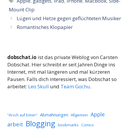
Apple
,
gadgets
,
iPad
,
iPhone
,
MacBook
,
Side-
Mount Clip
Lügen und Hetze gegen geflüchteten Musiker
Romantisches Klopapier
dobschat.io
ist das private Weblog von Carsten
Dobschat. Hier schreibt er seit Jahren Dinge ins
Internet, mit mal längeren und mal kürzeren
Pausen. Falls dich interessiert, was Dobschat so
arbeitet:
Leo Skull
und
Team Gochu
.
Apple
Abmahnungen
Allgemein
"Arsch auf Eimer"
Blogging
arbeit
bookmarks
Comics