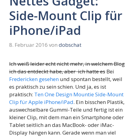
Nettes Gadget:
Side-Mount Clip für
iPhone/iPad
8. Februar 2016
von
dobschat
Ich weiß leider echt nicht mehr, in welchem Blog
ich das entdeckt habe, aber ich hatte es
Bei
Fredericken gesehen
und spontan bestellt, weil
es praktisch zu sein schien. Und ja, es ist
praktisch:
Ten One Design Mountie Side-Mount
Clip für Apple iPhone/iPad
. Ein bisschen Plastik,
auswechselbare Gummi-Teile und fertig ist ein
kleiner Clip, mit dem man ein Smartphone oder
Tablet seitlich an das MacBook- oder iMac-
Display hängen kann. Gerade wenn man viel