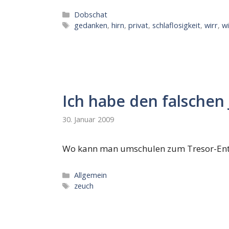
Kategorien
Dobschat
Schlagwörter
gedanken
,
hirn
,
privat
,
schlaflosigkeit
,
wirr
,
w
Ich habe den falschen
30. Januar 2009
Wo kann man umschulen zum Tresor-Ent
Kategorien
Allgemein
Schlagwörter
zeuch