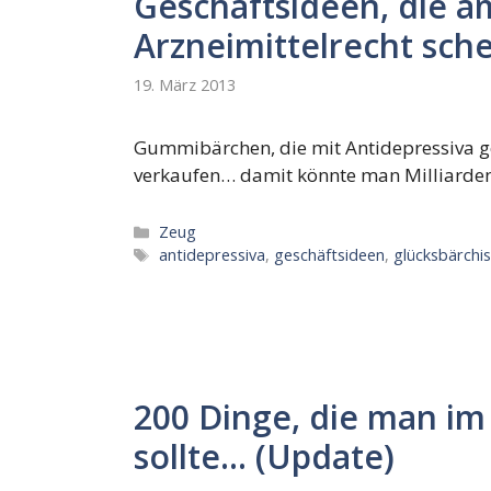
Geschäftsideen, die 
Arzneimittelrecht schei
19. März 2013
Gummibärchen, die mit Antidepressiva g
verkaufen… damit könnte man Milliarden
Kategorien
Zeug
Schlagwörter
antidepressiva
,
geschäftsideen
,
glücksbärchi
200 Dinge, die man i
sollte… (Update)