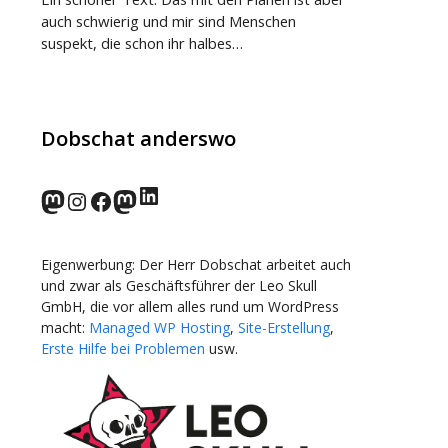
auch schwierig und mir sind Menschen
suspekt, die schon ihr halbes…
Dobschat anderswo
LinkedIn
norden.social
Instagram
Facebook
wp-punks.social
Eigenwerbung: Der Herr Dobschat arbeitet auch
und zwar als Geschäftsführer der Leo Skull
GmbH, die vor allem alles rund um WordPress
macht:
Managed WP Hosting
,
Site-Erstellung
,
Erste Hilfe bei Problemen
usw.