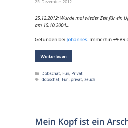
25. Dezember 2012
25.12.2012: Wurde mal wieder Zeit für ein Up
am 15.10.2004…
Gefunden bei
Johannes
. Immerhin
71
89 
Weiterlesen
Kategorien
Dobschat
,
Fun
,
Privat
Schlagwörter
dobschat
,
Fun
,
privat
,
zeuch
Mein Kopf ist ein Arsch