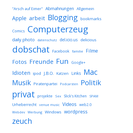
Abmahnungen
Allgemein
"Arsch auf Eimer"
Blogging
arbeit
Apple
bookmarks
Computerzeug
Comics
daily photo
del.icio.us
delicious
datenschutz
dobschat
Filme
Facebook
familie
Fun
Freunde
Fotos
Google+
Mac
Idioten
J.B.O.
Links
ipod
Katzen
Musik
Politik
Piratenpartei
Podcarsten
privat
projekte
Slick's Kitchen
Sex
SPAM
Videos
Urheberrecht
web2.0
venue music
wordpress
Windows
Werbung
Webdev
zeuch