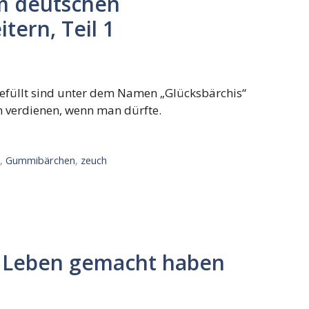
am deutschen
tern, Teil 1
efüllt sind unter dem Namen „Glücksbärchis“
 verdienen, wenn man dürfte.
s
,
Gummibärchen
,
zeuch
m Leben gemacht haben