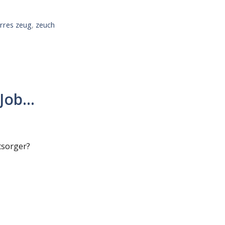
irres zeug
,
zeuch
 Job…
sorger?