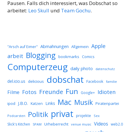
Pausen. Falls dich interessiert, was Dobschat so
arbeitet:
Leo Skull
und
Team Gochu
.
Apple
Abmahnungen
Allgemein
"Arsch auf Eimer"
Blogging
arbeit
bookmarks
Comics
Computerzeug
daily photo
datenschutz
dobschat
del.icio.us
delicious
Facebook
familie
Fun
Freunde
Idioten
Fotos
Filme
Google+
Mac
Musik
J.B.O.
Links
ipod
Katzen
Piratenpartei
privat
Politik
projekte
Podcarsten
Sex
Videos
Urheberrecht
Slick's Kitchen
web2.0
SPAM
venue music