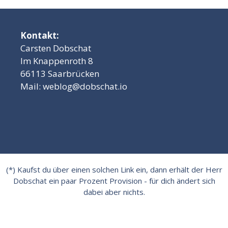
Kontakt:
Carsten Dobschat
Im Knappenroth 8
66113 Saarbrücken
Mail:
weblog@dobschat.io
(*) Kaufst du über einen solchen Link ein, dann erhält der Herr
Dobschat ein paar Prozent Provision - für dich ändert sich
dabei aber nichts.
Impressum
|
Datenschutzerklärung
|
Cookie-Einstellungen