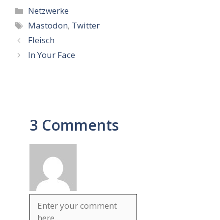
Kategorien
Netzwerke
Schlagwörter
Mastodon
,
Twitter
Fleisch
In Your Face
3 Comments