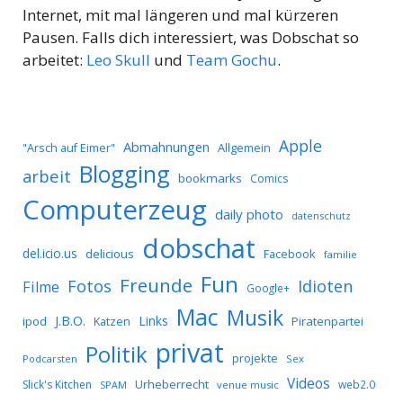
Internet, mit mal längeren und mal kürzeren
Pausen. Falls dich interessiert, was Dobschat so
arbeitet:
Leo Skull
und
Team Gochu
.
Apple
Abmahnungen
Allgemein
"Arsch auf Eimer"
Blogging
arbeit
bookmarks
Comics
Computerzeug
daily photo
datenschutz
dobschat
del.icio.us
delicious
Facebook
familie
Fun
Freunde
Idioten
Fotos
Filme
Google+
Mac
Musik
J.B.O.
Links
ipod
Katzen
Piratenpartei
privat
Politik
projekte
Podcarsten
Sex
Videos
Urheberrecht
Slick's Kitchen
web2.0
SPAM
venue music