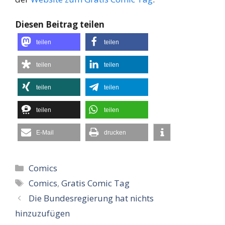
Diesen Beitrag teilen
teilen
teilen
teilen
teilen
teilen
teilen
teilen
teilen
E-Mail
drucken
Kategorien
Comics
Schlagwörter
Comics
,
Gratis Comic Tag
Die Bundesregierung hat nichts
hinzuzufügen