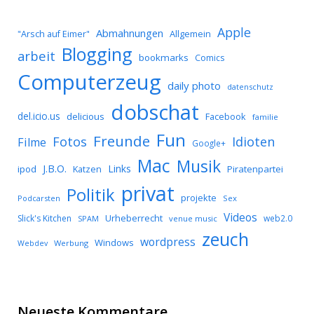
Apple
Abmahnungen
Allgemein
"Arsch auf Eimer"
Blogging
arbeit
bookmarks
Comics
Computerzeug
daily photo
datenschutz
dobschat
del.icio.us
delicious
Facebook
familie
Fun
Freunde
Idioten
Fotos
Filme
Google+
Mac
Musik
J.B.O.
Links
ipod
Katzen
Piratenpartei
privat
Politik
projekte
Podcarsten
Sex
Videos
Urheberrecht
Slick's Kitchen
web2.0
SPAM
venue music
zeuch
wordpress
Windows
Werbung
Webdev
Neueste Kommentare