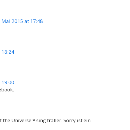
. Mai 2015 at 17:48
t 18:24
t 19:00
ebook.
he Universe * sing träller. Sorry ist ein