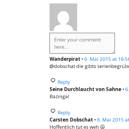
Wanderpirat
•
6. Mai 2015 at 16:5
@dobschat die gibts serienbegrübd
Reply
Seine Durchlaucht von Sahne
•
6
Bazinga!
Reply
Carsten Dobschat
•
6. Mai 2015 a
Hoffentlich tut es weh 😛