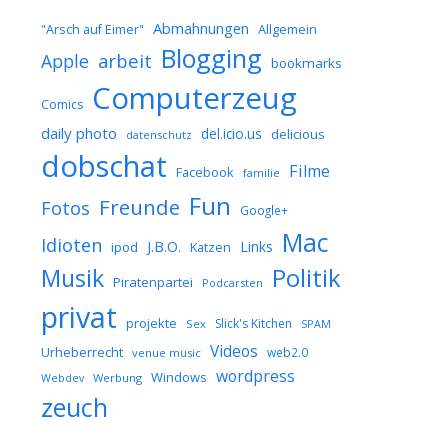
Abmahnungen
Allgemein
"Arsch auf Eimer"
Blogging
arbeit
Apple
bookmarks
Computerzeug
Comics
daily photo
del.icio.us
delicious
datenschutz
dobschat
Filme
Facebook
familie
Fun
Freunde
Fotos
Google+
Mac
Idioten
J.B.O.
Links
ipod
Katzen
Musik
Politik
Piratenpartei
Podcarsten
privat
projekte
Slick's Kitchen
Sex
SPAM
Videos
Urheberrecht
web2.0
venue music
wordpress
Windows
Werbung
Webdev
zeuch