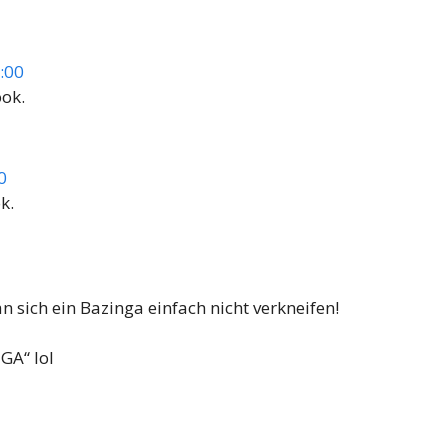
:00
ook.
0
k.
sich ein Bazinga einfach nicht verkneifen!
GA“ lol