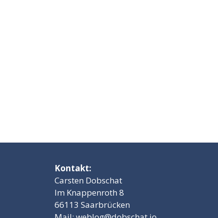
Kontakt:
Carsten Dobschat
Im Knappenroth 8
66113 Saarbrücken
Mail:
weblog@dobschat.io