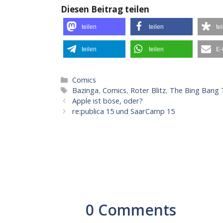
Diesen Beitrag teilen
teilen
teilen
te
teilen
teilen
E-
Kategorien
Comics
Schlagwörter
Bazinga
,
Comics
,
Roter Blitz
,
The Bing Bang 
Apple ist böse, oder?
re:publica 15 und SaarCamp 15
0 Comments