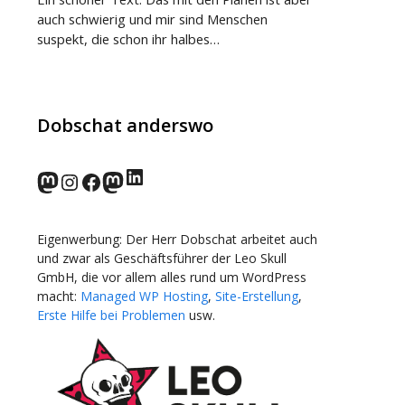
auch schwierig und mir sind Menschen
suspekt, die schon ihr halbes…
Dobschat anderswo
LinkedIn
norden.social
Instagram
Facebook
wp-punks.social
Eigenwerbung: Der Herr Dobschat arbeitet auch
und zwar als Geschäftsführer der Leo Skull
GmbH, die vor allem alles rund um WordPress
macht:
Managed WP Hosting
,
Site-Erstellung
,
Erste Hilfe bei Problemen
usw.