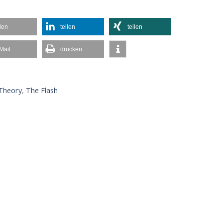
ilen
teilen
teilen
Mail
drucken
Theory
,
The Flash