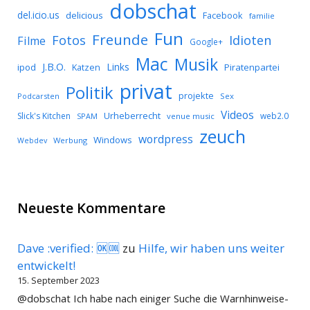
dobschat
del.icio.us
delicious
Facebook
familie
Fun
Freunde
Idioten
Fotos
Filme
Google+
Mac
Musik
J.B.O.
Links
ipod
Katzen
Piratenpartei
privat
Politik
projekte
Podcarsten
Sex
Videos
Urheberrecht
Slick's Kitchen
web2.0
SPAM
venue music
zeuch
wordpress
Windows
Werbung
Webdev
Neueste Kommentare
Dave :verified: 🆗🆒
zu
Hilfe, wir haben uns weiter
entwickelt!
15. September 2023
@dobschat Ich habe nach einiger Suche die Warnhinweise-