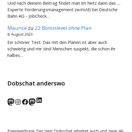
Und nach deinem Beitrag findet man im Netz dann das ....
Experte Forderungsmanagement (w/m/d) bei Deutsche
Bahn AG - JobCheck…
Maurice
zu
22 Bonuslevel ohne Plan
8. August 2023
Ein schöner Text. Das mit den Plänen ist aber auch
schwierig und mir sind Menschen suspekt, die schon ihr
halbes…
Dobschat anderswo
LinkedIn
norden.social
Instagram
Facebook
wp-punks.social
Eigenwerbung: Der Herr Dobschat arbeitet auch und zwar als