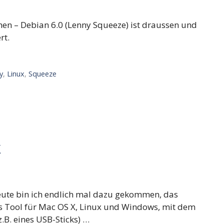
ehen – Debian 6.0 (Lenny Squeeze) ist draussen und
rt.
y
,
Linux
,
Squeeze
k
 heute bin ich endlich mal dazu gekommen, das
ines Tool für Mac OS X, Linux und Windows, mit dem
B. eines USB-Sticks) …