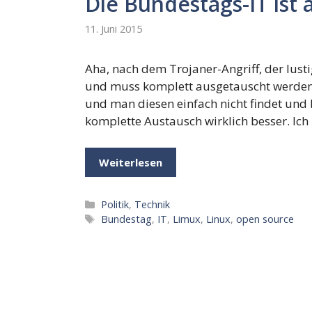
Die Bundestags-IT ist 
11. Juni 2015
Aha, nach dem Trojaner-Angriff, der lustig
und muss komplett ausgetauscht werden? 
und man diesen einfach nicht findet und 
komplette Austausch wirklich besser. Ic
Weiterlesen
Kategorien
Politik
,
Technik
Schlagwörter
Bundestag
,
IT
,
Limux
,
Linux
,
open source