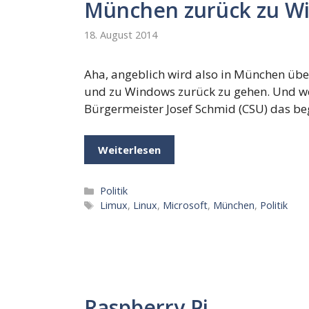
München zurück zu W
18. August 2014
Aha, angeblich wird also in München übe
und zu Windows zurück zu gehen. Und we
Bürgermeister Josef Schmid (CSU) das 
Weiterlesen
Kategorien
Politik
Schlagwörter
Limux
,
Linux
,
Microsoft
,
München
,
Politik
Raspberry Pi