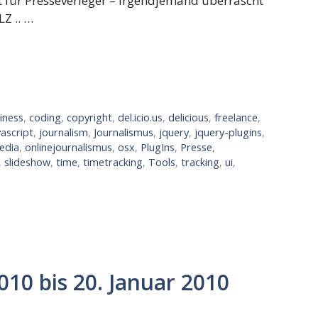
t für Presseverleger – Irgendjemand überrascht
Z .. …
iness
,
coding
,
copyright
,
del.icio.us
,
delicious
,
freelance
,
vascript
,
journalism
,
Journalismus
,
jquery
,
jquery-plugins
,
edia
,
onlinejournalismus
,
osx
,
PlugIns
,
Presse
,
,
slideshow
,
time
,
timetracking
,
Tools
,
tracking
,
ui
,
010 bis 20. Januar 2010