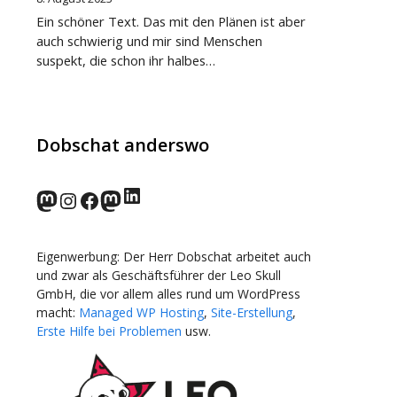
Ein schöner Text. Das mit den Plänen ist aber
auch schwierig und mir sind Menschen
suspekt, die schon ihr halbes…
Dobschat anderswo
LinkedIn
norden.social
Instagram
Facebook
wp-punks.social
Eigenwerbung: Der Herr Dobschat arbeitet auch
und zwar als Geschäftsführer der Leo Skull
GmbH, die vor allem alles rund um WordPress
macht:
Managed WP Hosting
,
Site-Erstellung
,
Erste Hilfe bei Problemen
usw.