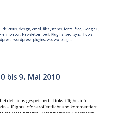
s
,
delicious
,
design
,
email
,
filesystems
,
fonts
,
free
,
Google+
,
ile
,
monitor
,
Newsletter
,
perl
,
PlugIns
,
seo
,
sync
,
Tools
,
dpress
,
wordpress-plugins
,
wp
,
wp-plugins
0 bis 9. Mai 2010
ei delicious gespeicherte Links: iRights.info –
zin – iRights.info veröffentlicht und kommentiert