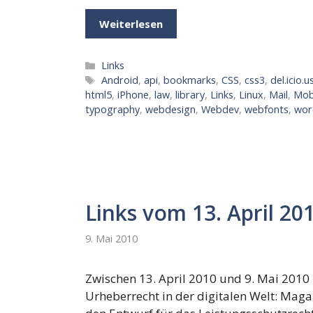
Weiterlesen
Kategorien
Links
Schlagwörter
Android
,
api
,
bookmarks
,
CSS
,
css3
,
del.icio.u
html5
,
iPhone
,
law
,
library
,
Links
,
Linux
,
Mail
,
Mob
typography
,
webdesign
,
Webdev
,
webfonts
,
wor
Links vom 13. April 201
9. Mai 2010
Zwischen 13. April 2010 und 9. Mai 2010 b
Urheberrecht in der digitalen Welt: Maga