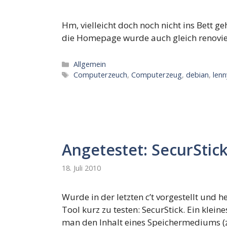
Hm, vielleicht doch noch nicht ins Bett g
die Homepage wurde auch gleich renovie
Kategorien
Allgemein
Schlagwörter
Computerzeuch
,
Computerzeug
,
debian
,
lenn
Angetestet: SecurStic
18. Juli 2010
Wurde in der letzten c’t vorgestellt und
Tool kurz zu testen: SecurStick. Ein kle
man den Inhalt eines Speichermediums (z.