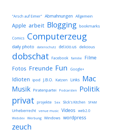
Abmahnungen
Allgemein
"Arsch auf Eimer"
Blogging
arbeit
Apple
bookmarks
Computerzeug
Comics
daily photo
del.icio.us
delicious
datenschutz
dobschat
Filme
Facebook
familie
Fun
Freunde
Fotos
Google+
Mac
Idioten
J.B.O.
Links
ipod
Katzen
Musik
Politik
Piratenpartei
Podcarsten
privat
projekte
Slick's Kitchen
Sex
SPAM
Videos
Urheberrecht
web2.0
venue music
wordpress
Windows
Werbung
Webdev
zeuch