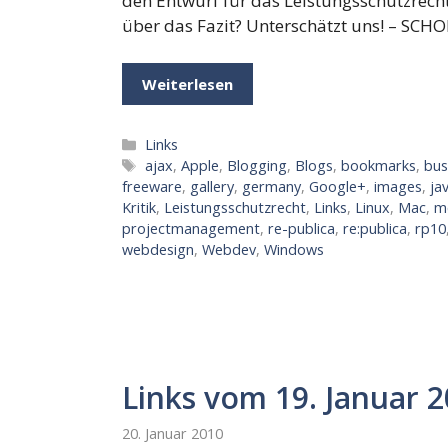
den Entwurf für das Leistungsschutzrech
über das Fazit? Unterschätzt uns! – SCHOL
Weiterlesen
Kategorien
Links
Schlagwörter
ajax
,
Apple
,
Blogging
,
Blogs
,
bookmarks
,
bus
freeware
,
gallery
,
germany
,
Google+
,
images
,
ja
Kritik
,
Leistungsschutzrecht
,
Links
,
Linux
,
Mac
,
m
projectmanagement
,
re-publica
,
re:publica
,
rp10
webdesign
,
Webdev
,
Windows
Links vom 19. Januar 2
20. Januar 2010