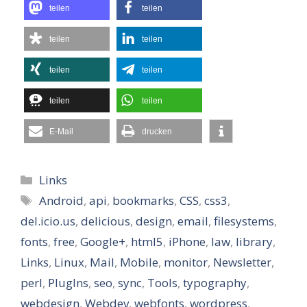
teilen
teilen
teilen
teilen
teilen
teilen
teilen
teilen
E-Mail
drucken
Kategorien
Links
Schlagwörter
Android
,
api
,
bookmarks
,
CSS
,
css3
,
del.icio.us
,
delicious
,
design
,
email
,
filesystems
,
fonts
,
free
,
Google+
,
html5
,
iPhone
,
law
,
library
,
Links
,
Linux
,
Mail
,
Mobile
,
monitor
,
Newsletter
,
perl
,
PlugIns
,
seo
,
sync
,
Tools
,
typography
,
webdesign
,
Webdev
,
webfonts
,
wordpress
,