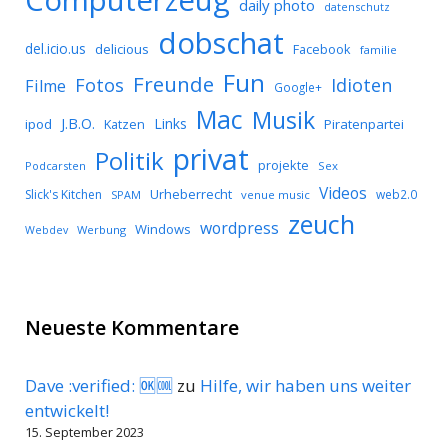
daily photo
datenschutz
dobschat
del.icio.us
delicious
Facebook
familie
Fun
Freunde
Idioten
Fotos
Filme
Google+
Mac
Musik
J.B.O.
Links
ipod
Katzen
Piratenpartei
privat
Politik
projekte
Podcarsten
Sex
Videos
Urheberrecht
Slick's Kitchen
web2.0
SPAM
venue music
zeuch
wordpress
Windows
Werbung
Webdev
Neueste Kommentare
Dave :verified: 🆗🆒
zu
Hilfe, wir haben uns weiter
entwickelt!
15. September 2023