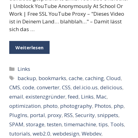
| Unblock YouTube Anonymously At School Or
Work | Free SSL YouTube Proxy – "Dieses Video
ist in Deinem Land… blahblah…" – Damit lässt
sich das …
Weiterlesen
Kategorien
Links
Schlagwörter
backup
,
bookmarks
,
cache
,
caching
,
Cloud
,
CMS
,
code
,
converter
,
CSS
,
del.icio.us
,
delicious
,
email
,
existenzgründer
,
feed
,
Links
,
Mac
,
optimization
,
photo
,
photography
,
Photos
,
php
,
PlugIns
,
portal
,
proxy
,
RSS
,
Security
,
snippets
,
SPAM
,
storage
,
testen
,
timemachine
,
tips
,
Tools
,
tutorials
,
web2.0
,
webdesign
,
Webdev
,