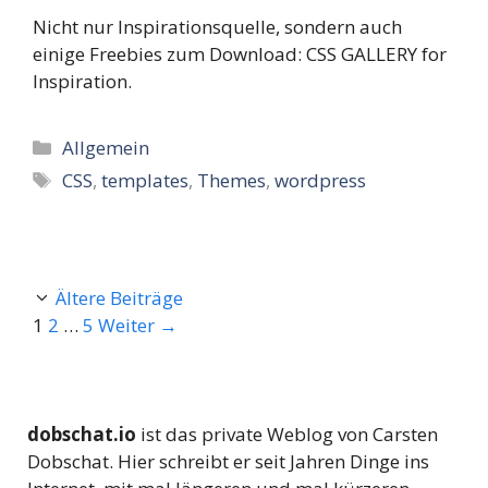
Nicht nur Inspirationsquelle, sondern auch
einige Freebies zum Download: CSS GALLERY for
Inspiration.
Kategorien
Allgemein
Schlagwörter
CSS
,
templates
,
Themes
,
wordpress
Ältere Beiträge
Seite
Seite
Seite
1
2
…
5
Weiter
→
dobschat.io
ist das private Weblog von Carsten
Dobschat. Hier schreibt er seit Jahren Dinge ins