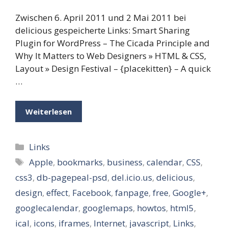
Zwischen 6. April 2011 und 2 Mai 2011 bei
delicious gespeicherte Links: Smart Sharing
Plugin for WordPress – The Cicada Principle and
Why It Matters to Web Designers » HTML & CSS,
Layout » Design Festival – {placekitten} – A quick
…
Weiterlesen
Kategorien
Links
Schlagwörter
Apple
,
bookmarks
,
business
,
calendar
,
CSS
,
css3
,
db-pagepeal-psd
,
del.icio.us
,
delicious
,
design
,
effect
,
Facebook
,
fanpage
,
free
,
Google+
,
googlecalendar
,
googlemaps
,
howtos
,
html5
,
ical
,
icons
,
iframes
,
Internet
,
javascript
,
Links
,