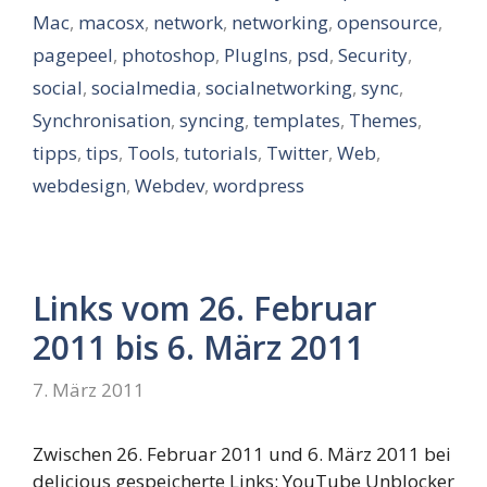
Mac
,
macosx
,
network
,
networking
,
opensource
,
pagepeel
,
photoshop
,
PlugIns
,
psd
,
Security
,
social
,
socialmedia
,
socialnetworking
,
sync
,
Synchronisation
,
syncing
,
templates
,
Themes
,
tipps
,
tips
,
Tools
,
tutorials
,
Twitter
,
Web
,
webdesign
,
Webdev
,
wordpress
Links vom 26. Februar
2011 bis 6. März 2011
7. März 2011
Zwischen 26. Februar 2011 und 6. März 2011 bei
delicious gespeicherte Links: YouTube Unblocker