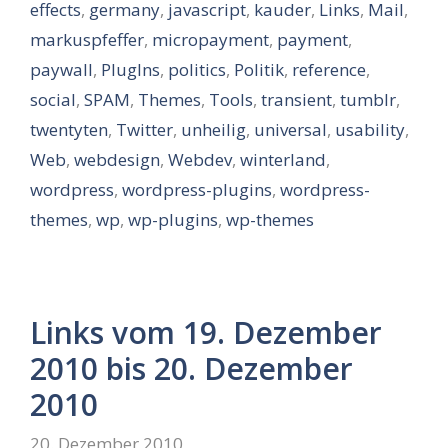
effects
,
germany
,
javascript
,
kauder
,
Links
,
Mail
,
markuspfeffer
,
micropayment
,
payment
,
paywall
,
PlugIns
,
politics
,
Politik
,
reference
,
social
,
SPAM
,
Themes
,
Tools
,
transient
,
tumblr
,
twentyten
,
Twitter
,
unheilig
,
universal
,
usability
,
Web
,
webdesign
,
Webdev
,
winterland
,
wordpress
,
wordpress-plugins
,
wordpress-
themes
,
wp
,
wp-plugins
,
wp-themes
Links vom 19. Dezember
2010 bis 20. Dezember
2010
20. Dezember 2010