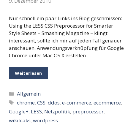
9. Dezember 2010
Nur schnell ein paar Links ins Blog geschmissen:
Using the LESS CSS Preprocessor for Smarter
Style Sheets – Smashing Magazine – klingt
interessant, sollte ich mir auf jeden Fall genauer
anschauen. Anwendungsverknüpfung für Google
Chrome unter Mac OS X erstellen …
Weiterlesen
Kategorien
Allgemein
Schlagwörter
chrome
,
CSS
,
ddos
,
e-commerce
,
ecommerce
,
Google+
,
LESS
,
Netzpolitik
,
preprocessor
,
wikileaks
,
wordpress