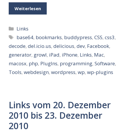
Weiterlesen
Kategorien
Links
Schlagwörter
base64
,
bookmarks
,
buddypress
,
CSS
,
css3
,
decode
,
del.icio.us
,
delicious
,
dev
,
Facebook
,
generator
,
growl
,
iPad
,
iPhone
,
Links
,
Mac
,
macosx
,
php
,
PlugIns
,
programming
,
Software
,
Tools
,
webdesign
,
wordpress
,
wp
,
wp-plugins
Links vom 20. Dezember
2010 bis 23. Dezember
2010