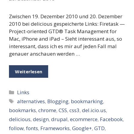
Zwischen 19. Dezember 2010 und 20. Dezember
2010 bei delicious gespeicherte Links: Firetask —
Project-oriented GTD® Task Management for
Mac, iPhone and iPad – Sieht interessant aus, so
interessant, dass ich es mir auf jeden Fall mal
genauer anschauen werden …
Weiterlesen
Kategorien
Links
Schlagwörter
alternatives
,
Blogging
,
bookmarking
,
bookmarks
,
chrome
,
CSS
,
css3
,
del.icio.us
,
delicious
,
design
,
drupal
,
ecommerce
,
Facebook
,
follow
,
fonts
,
Frameworks
,
Google+
,
GTD
,