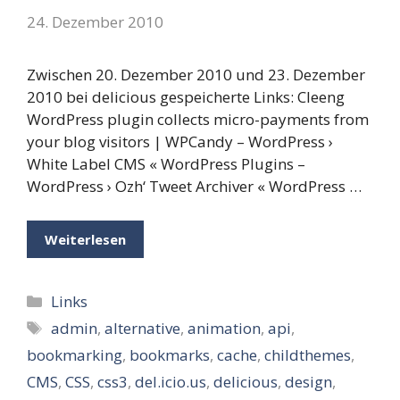
24. Dezember 2010
Zwischen 20. Dezember 2010 und 23. Dezember
2010 bei delicious gespeicherte Links: Cleeng
WordPress plugin collects micro-payments from
your blog visitors | WPCandy – WordPress ›
White Label CMS « WordPress Plugins –
WordPress › Ozh‘ Tweet Archiver « WordPress …
Weiterlesen
Kategorien
Links
Schlagwörter
admin
,
alternative
,
animation
,
api
,
bookmarking
,
bookmarks
,
cache
,
childthemes
,
CMS
,
CSS
,
css3
,
del.icio.us
,
delicious
,
design
,