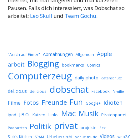
Internet, mit mal längeren und mal kürzeren
Pausen. Falls dich interessiert, was Dobschat so
arbeitet:
Leo Skull
und
Team Gochu
.
Apple
Abmahnungen
Allgemein
"Arsch auf Eimer"
Blogging
arbeit
bookmarks
Comics
Computerzeug
daily photo
datenschutz
dobschat
del.icio.us
delicious
Facebook
familie
Fun
Freunde
Idioten
Fotos
Filme
Google+
Mac
Musik
J.B.O.
Links
ipod
Katzen
Piratenpartei
privat
Politik
projekte
Podcarsten
Sex
Videos
Urheberrecht
Slick's Kitchen
web2.0
SPAM
venue music