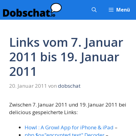
Zum
Menü
Inhalt
springen
Links vom 7. Januar
2011 bis 19. Januar
2011
20. Januar 2011
von
dobschat
Zwischen 7. Januar 2011 und 19. Januar 2011 bei
delicious gespeicherte Links:
Howl : A Growl App for iPhone & iPad
–
php $o="encrypted text" Decoder
–