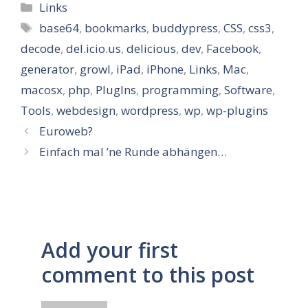
Kategorien
Links
Schlagwörter
base64
,
bookmarks
,
buddypress
,
CSS
,
css3
,
decode
,
del.icio.us
,
delicious
,
dev
,
Facebook
,
generator
,
growl
,
iPad
,
iPhone
,
Links
,
Mac
,
macosx
,
php
,
PlugIns
,
programming
,
Software
,
Tools
,
webdesign
,
wordpress
,
wp
,
wp-plugins
Euroweb?
Einfach mal ’ne Runde abhängen…
Add your first
comment to this post