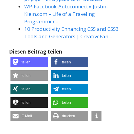
WP-Facebook-Autoconnect » Justin-
Klein.com – Life of a Traveling
Programmer
–
10 Productivity Enhancing CSS and CSS3
Tools and Generators | CreativeFan
–
Diesen Beitrag teilen
teilen
teilen
teilen
teilen
teilen
teilen
teilen
teilen
E-Mail
drucken