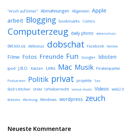
Apple
Abmahnungen
Allgemein
"Arsch auf Eimer"
Blogging
arbeit
bookmarks
Comics
Computerzeug
daily photo
datenschutz
dobschat
del.icio.us
delicious
Facebook
familie
Fun
Freunde
Idioten
Fotos
Filme
Google+
Mac
Musik
J.B.O.
Links
ipod
Katzen
Piratenpartei
privat
Politik
projekte
Podcarsten
Sex
Videos
Urheberrecht
Slick's Kitchen
web2.0
SPAM
venue music
zeuch
wordpress
Windows
Werbung
Webdev
Neueste Kommentare