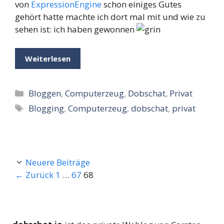
von
ExpressionEngine
schon einiges Gutes
gehört hatte machte ich dort mal mit und wie zu
sehen ist: ich haben gewonnen
Weiterlesen
Kategorien
Bloggen
,
Computerzeug
,
Dobschat
,
Privat
Schlagwörter
Blogging
,
Computerzeug
,
dobschat
,
privat
Neuere Beiträge
Seite
Seite
Seite
←
Zurück
1
…
67
68