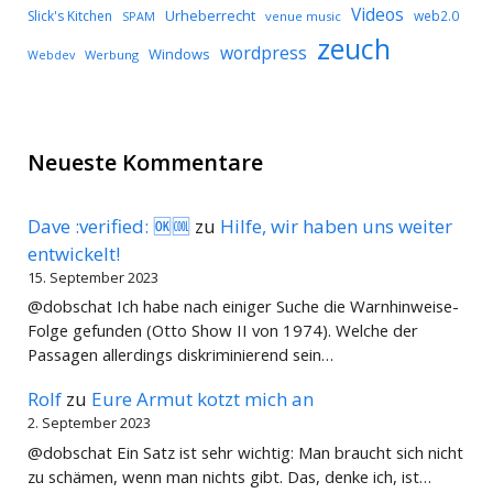
Videos
Urheberrecht
Slick's Kitchen
web2.0
SPAM
venue music
zeuch
wordpress
Windows
Werbung
Webdev
Neueste Kommentare
Dave :verified: 🆗🆒
zu
Hilfe, wir haben uns weiter
entwickelt!
15. September 2023
@dobschat Ich habe nach einiger Suche die Warnhinweise-
Folge gefunden (Otto Show II von 1974). Welche der
Passagen allerdings diskriminierend sein…
Rolf
zu
Eure Armut kotzt mich an
2. September 2023
@dobschat Ein Satz ist sehr wichtig: Man braucht sich nicht
zu schämen, wenn man nichts gibt. Das, denke ich, ist…