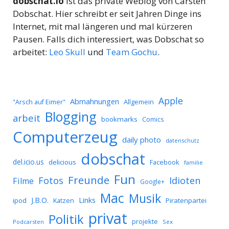
dobschat.io
ist das private Weblog von Carsten
Dobschat. Hier schreibt er seit Jahren Dinge ins
Internet, mit mal längeren und mal kürzeren
Pausen. Falls dich interessiert, was Dobschat so
arbeitet:
Leo Skull
und
Team Gochu
.
Apple
Abmahnungen
Allgemein
"Arsch auf Eimer"
Blogging
arbeit
bookmarks
Comics
Computerzeug
daily photo
datenschutz
dobschat
del.icio.us
delicious
Facebook
familie
Fun
Freunde
Idioten
Fotos
Filme
Google+
Mac
Musik
J.B.O.
Links
ipod
Katzen
Piratenpartei
privat
Politik
projekte
Podcarsten
Sex