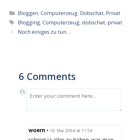
Kategorien
Bloggen
,
Computerzeug
,
Dobschat
,
Privat
Schlagwörter
Blogging
,
Computerzeug
,
dobschat
,
privat
Noch einiges zu tun…
6 Comments
woern
•
16. Mai 2004 at 11:54
scheint ja alles zu haben, was man