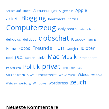
Apple
Abmahnungen
Allgemein
"Arsch auf Eimer"
Blogging
arbeit
bookmarks
Comics
Computerzeug
daily photo
datenschutz
dobschat
del.icio.us
delicious
Facebook
familie
Fun
Freunde
Idioten
Fotos
Filme
Google+
Mac
Musik
J.B.O.
Links
ipod
Katzen
Piratenpartei
privat
Politik
projekte
Podcarsten
Sex
Videos
Urheberrecht
Slick's Kitchen
web2.0
SPAM
venue music
zeuch
wordpress
Windows
Werbung
Webdev
Neueste Kommentare