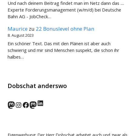
Und nach deinem Beitrag findet man im Netz dann das ....
Experte Forderungsmanagement (w/m/d) bei Deutsche
Bahn AG - JobCheck…
Maurice
zu
22 Bonuslevel ohne Plan
8. August 2023
Ein schöner Text. Das mit den Plänen ist aber auch
schwierig und mir sind Menschen suspekt, die schon ihr
halbes…
Dobschat anderswo
LinkedIn
norden.social
Instagram
Facebook
wp-punks.social
Eigenwerbung: Der Herr Dobschat arbeitet auch und zwar als