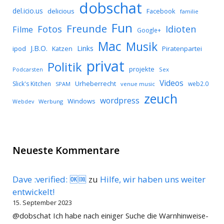
dobschat
del.icio.us
delicious
Facebook
familie
Fun
Freunde
Idioten
Fotos
Filme
Google+
Mac
Musik
J.B.O.
Links
ipod
Katzen
Piratenpartei
privat
Politik
projekte
Podcarsten
Sex
Videos
Urheberrecht
Slick's Kitchen
web2.0
SPAM
venue music
zeuch
wordpress
Windows
Werbung
Webdev
Neueste Kommentare
Dave :verified: 🆗🆒
zu
Hilfe, wir haben uns weiter
entwickelt!
15. September 2023
@dobschat Ich habe nach einiger Suche die Warnhinweise-