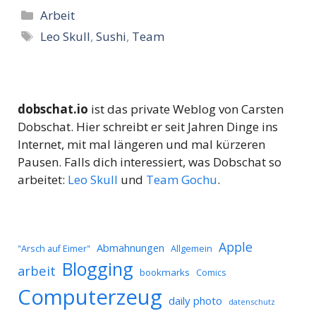
Kategorien
Arbeit
Schlagwörter
Leo Skull
,
Sushi
,
Team
dobschat.io
ist das private Weblog von Carsten
Dobschat. Hier schreibt er seit Jahren Dinge ins
Internet, mit mal längeren und mal kürzeren
Pausen. Falls dich interessiert, was Dobschat so
arbeitet:
Leo Skull
und
Team Gochu
.
Apple
Abmahnungen
Allgemein
"Arsch auf Eimer"
Blogging
arbeit
bookmarks
Comics
Computerzeug
daily photo
datenschutz