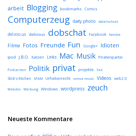
Blogging
arbeit
bookmarks
Comics
Computerzeug
daily photo
datenschutz
dobschat
del.icio.us
delicious
Facebook
familie
Fun
Freunde
Idioten
Fotos
Filme
Google+
Mac
Musik
J.B.O.
Links
ipod
Katzen
Piratenpartei
privat
Politik
projekte
Podcarsten
Sex
Videos
Urheberrecht
Slick's Kitchen
web2.0
SPAM
venue music
zeuch
wordpress
Windows
Werbung
Webdev
Neueste Kommentare