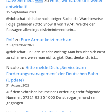
Dave :verified: 🆗🆒
zu
Hilfe, wir haben uns weiter
entwickelt!
15. September 2023
@dobschat Ich habe nach einiger Suche die Warnhinweise-
Folge gefunden (Otto Show II von 1974). Welche der
Passagen allerdings diskriminierend sein…
Rolf
zu
Eure Armut kotzt mich an
2. September 2023
@dobschat Ein Satz ist sehr wichtig: Man braucht sich nicht
zu schämen, wenn man nichts gibt. Das, denke ich, ist…
Nicole
zu
Bitte melde Dich: „Serviceteam
Forderungsmanagement“ der Deutschen Bahn
(Update)
31. August 2023
Auf dem Schreiben bei meiner Forderung steht folgende
Nummer: 07221 92 35 1000 Da ist sogar jemand ran
gegangen ...