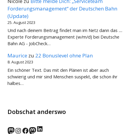
Nicole
zu
Bitte melde Dich: „Serviceteam
Forderungsmanagement“ der Deutschen Bahn
(Update)
25. August 2023
Und nach deinem Beitrag findet man im Netz dann das ....
Experte Forderungsmanagement (w/m/d) bei Deutsche
Bahn AG - JobCheck…
Maurice
zu
22 Bonuslevel ohne Plan
8. August 2023
Ein schöner Text. Das mit den Plänen ist aber auch
schwierig und mir sind Menschen suspekt, die schon ihr
halbes…
Dobschat anderswo
LinkedIn
norden.social
Instagram
Facebook
wp-punks.social