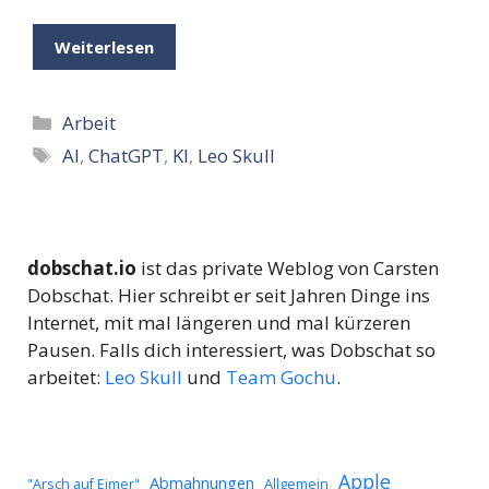
Weiterlesen
Kategorien
Arbeit
Schlagwörter
AI
,
ChatGPT
,
KI
,
Leo Skull
dobschat.io
ist das private Weblog von Carsten
Dobschat. Hier schreibt er seit Jahren Dinge ins
Internet, mit mal längeren und mal kürzeren
Pausen. Falls dich interessiert, was Dobschat so
arbeitet:
Leo Skull
und
Team Gochu
.
Apple
Abmahnungen
Allgemein
"Arsch auf Eimer"