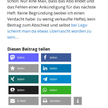
schon: Nur eine Mail, dass das Abo endet und
das Fehlen einer Ankündigung für das nächste
Heft. Keine Begründung (wobei ich einen
Verdacht habe: zu wenig verkaufte Hefte), kein
Beitrag zum Abschied und selbst
bei Lego
scheint man da etwas überrascht worden zu
sein
…
Diesen Beitrag teilen
teilen
teilen
teilen
teilen
teilen
teilen
teilen
teilen
E-Mail
drucken