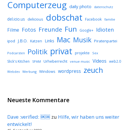
Computerzeug
daily photo
datenschutz
dobschat
del.icio.us
delicious
Facebook
familie
Fun
Freunde
Idioten
Fotos
Filme
Google+
Mac
Musik
J.B.O.
Links
ipod
Katzen
Piratenpartei
privat
Politik
projekte
Podcarsten
Sex
Videos
Urheberrecht
Slick's Kitchen
web2.0
SPAM
venue music
zeuch
wordpress
Windows
Werbung
Webdev
Neueste Kommentare
Dave :verified: 🆗🆒
zu
Hilfe, wir haben uns weiter
entwickelt!