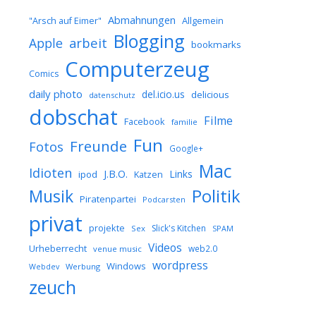
Abmahnungen
Allgemein
"Arsch auf Eimer"
Blogging
arbeit
Apple
bookmarks
Computerzeug
Comics
daily photo
del.icio.us
delicious
datenschutz
dobschat
Filme
Facebook
familie
Fun
Freunde
Fotos
Google+
Mac
Idioten
J.B.O.
Links
ipod
Katzen
Musik
Politik
Piratenpartei
Podcarsten
privat
projekte
Slick's Kitchen
Sex
SPAM
Videos
Urheberrecht
web2.0
venue music
wordpress
Windows
Werbung
Webdev
zeuch