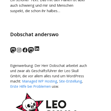
auch schwierig und mir sind Menschen
suspekt, die schon ihr halbes…
Dobschat anderswo
LinkedIn
norden.social
Instagram
Facebook
wp-punks.social
Eigenwerbung: Der Herr Dobschat arbeitet auch
und zwar als Geschäftsführer der Leo Skull
GmbH, die vor allem alles rund um WordPress
macht:
Managed WP Hosting
,
Site-Erstellung
,
Erste Hilfe bei Problemen
usw.