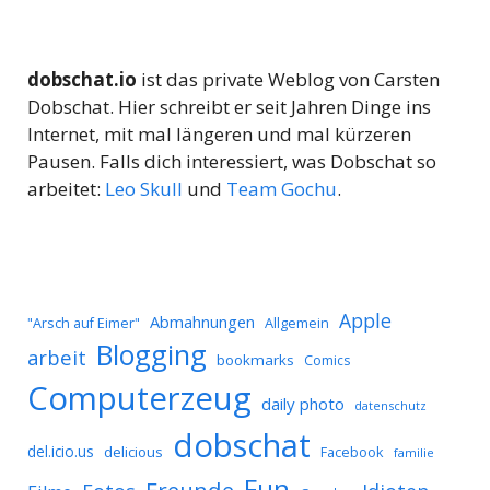
dobschat.io
ist das private Weblog von Carsten
Dobschat. Hier schreibt er seit Jahren Dinge ins
Internet, mit mal längeren und mal kürzeren
Pausen. Falls dich interessiert, was Dobschat so
arbeitet:
Leo Skull
und
Team Gochu
.
Apple
Abmahnungen
Allgemein
"Arsch auf Eimer"
Blogging
arbeit
bookmarks
Comics
Computerzeug
daily photo
datenschutz
dobschat
del.icio.us
delicious
Facebook
familie
Fun