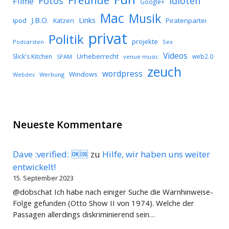
Freunde
Idioten
Fotos
Filme
Google+
Mac
Musik
J.B.O.
Links
ipod
Katzen
Piratenpartei
privat
Politik
projekte
Podcarsten
Sex
Videos
Urheberrecht
Slick's Kitchen
web2.0
SPAM
venue music
zeuch
wordpress
Windows
Werbung
Webdev
Neueste Kommentare
Dave :verified: 🆗🆒
zu
Hilfe, wir haben uns weiter
entwickelt!
15. September 2023
@dobschat Ich habe nach einiger Suche die Warnhinweise-
Folge gefunden (Otto Show II von 1974). Welche der
Passagen allerdings diskriminierend sein…