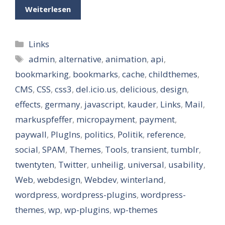
Weiterlesen
Kategorien
Links
Schlagwörter
admin
,
alternative
,
animation
,
api
,
bookmarking
,
bookmarks
,
cache
,
childthemes
,
CMS
,
CSS
,
css3
,
del.icio.us
,
delicious
,
design
,
effects
,
germany
,
javascript
,
kauder
,
Links
,
Mail
,
markuspfeffer
,
micropayment
,
payment
,
paywall
,
PlugIns
,
politics
,
Politik
,
reference
,
social
,
SPAM
,
Themes
,
Tools
,
transient
,
tumblr
,
twentyten
,
Twitter
,
unheilig
,
universal
,
usability
,
Web
,
webdesign
,
Webdev
,
winterland
,
wordpress
,
wordpress-plugins
,
wordpress-
themes
,
wp
,
wp-plugins
,
wp-themes