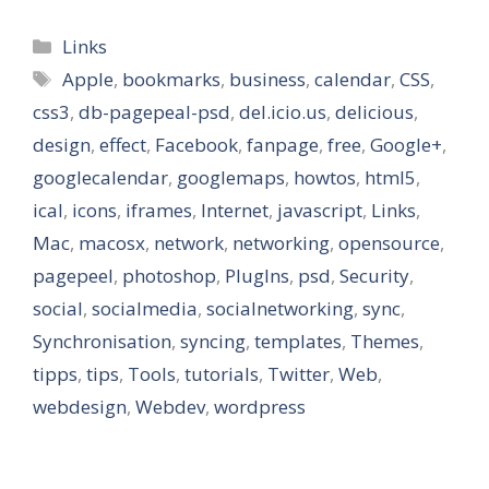
Kategorien
Links
Schlagwörter
Apple
,
bookmarks
,
business
,
calendar
,
CSS
,
css3
,
db-pagepeal-psd
,
del.icio.us
,
delicious
,
design
,
effect
,
Facebook
,
fanpage
,
free
,
Google+
,
googlecalendar
,
googlemaps
,
howtos
,
html5
,
ical
,
icons
,
iframes
,
Internet
,
javascript
,
Links
,
Mac
,
macosx
,
network
,
networking
,
opensource
,
pagepeel
,
photoshop
,
PlugIns
,
psd
,
Security
,
social
,
socialmedia
,
socialnetworking
,
sync
,
Synchronisation
,
syncing
,
templates
,
Themes
,
tipps
,
tips
,
Tools
,
tutorials
,
Twitter
,
Web
,
webdesign
,
Webdev
,
wordpress