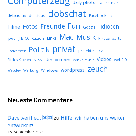
Computerzeug
daily photo
datenschutz
dobschat
del.icio.us
delicious
Facebook
familie
Fun
Freunde
Idioten
Fotos
Filme
Google+
Mac
Musik
J.B.O.
Links
ipod
Katzen
Piratenpartei
privat
Politik
projekte
Podcarsten
Sex
Videos
Urheberrecht
Slick's Kitchen
web2.0
SPAM
venue music
zeuch
wordpress
Windows
Werbung
Webdev
Neueste Kommentare
Dave :verified: 🆗🆒
zu
Hilfe, wir haben uns weiter
entwickelt!
15. September 2023