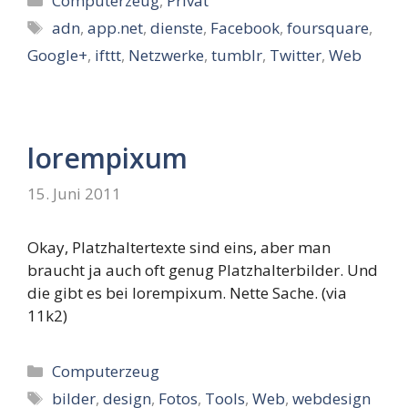
Computerzeug
,
Privat
Schlagwörter
adn
,
app.net
,
dienste
,
Facebook
,
foursquare
,
Google+
,
ifttt
,
Netzwerke
,
tumblr
,
Twitter
,
Web
lorempixum
15. Juni 2011
Okay, Platzhaltertexte sind eins, aber man
braucht ja auch oft genug Platzhalterbilder. Und
die gibt es bei lorempixum. Nette Sache. (via
11k2)
Kategorien
Computerzeug
Schlagwörter
bilder
,
design
,
Fotos
,
Tools
,
Web
,
webdesign