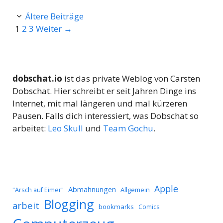
Ältere Beiträge
Seite
Seite
Seite
1
2
3
Weiter
→
dobschat.io
ist das private Weblog von Carsten
Dobschat. Hier schreibt er seit Jahren Dinge ins
Internet, mit mal längeren und mal kürzeren
Pausen. Falls dich interessiert, was Dobschat so
arbeitet:
Leo Skull
und
Team Gochu
.
Apple
Abmahnungen
Allgemein
"Arsch auf Eimer"
Blogging
arbeit
bookmarks
Comics