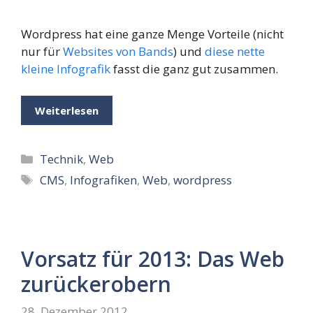
Wordpress hat eine ganze Menge Vorteile (nicht
nur für
Websites von Bands
) und
diese nette
kleine Infografik
fasst die ganz gut zusammen.
Weiterlesen
Kategorien
Technik
,
Web
Schlagwörter
CMS
,
Infografiken
,
Web
,
wordpress
Vorsatz für 2013: Das Web
zurückerobern
28. Dezember 2012