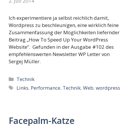
2. Juli 2014
Ich experimentiere ja selbst reichlich damit,
Wordpress zu beschleunigen, eine wirklich feine
Zusammenfassung der Möglichkeiten liefernder
Beitrag „How To Speed Up Your WordPress
Website“. Gefunden in der Ausgabe #102 des
empfehlenswerten Newsletter WP Letter von
Sergej Müller.
Kategorien
Technik
Schlagwörter
Links
,
Performance
,
Technik
,
Web
,
wordpress
Facepalm-Katze