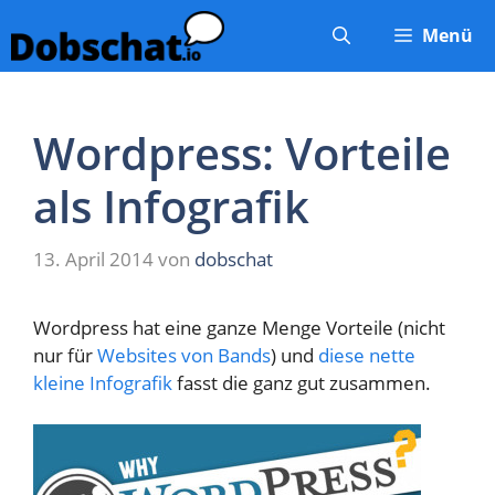
Zum
Menü
Inhalt
springen
Wordpress: Vorteile
als Infografik
13. April 2014
von
dobschat
Wordpress hat eine ganze Menge Vorteile (nicht
nur für
Websites von Bands
) und
diese nette
kleine Infografik
fasst die ganz gut zusammen.