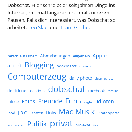
Dobschat. Hier schreibt er seit Jahren Dinge ins
Internet, mit mal längeren und mal kürzeren
Pausen. Falls dich interessiert, was Dobschat so
arbeitet:
Leo Skull
und
Team Gochu
.
Apple
Abmahnungen
Allgemein
"Arsch auf Eimer"
Blogging
arbeit
bookmarks
Comics
Computerzeug
daily photo
datenschutz
dobschat
del.icio.us
delicious
Facebook
familie
Fun
Freunde
Idioten
Fotos
Filme
Google+
Mac
Musik
J.B.O.
Links
ipod
Katzen
Piratenpartei
privat
Politik
projekte
Podcarsten
Sex