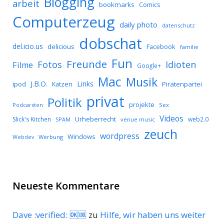
Blogging
arbeit
bookmarks
Comics
Computerzeug
daily photo
datenschutz
dobschat
del.icio.us
delicious
Facebook
familie
Fun
Freunde
Idioten
Fotos
Filme
Google+
Mac
Musik
J.B.O.
Links
ipod
Katzen
Piratenpartei
privat
Politik
projekte
Podcarsten
Sex
Videos
Urheberrecht
Slick's Kitchen
web2.0
SPAM
venue music
zeuch
wordpress
Windows
Werbung
Webdev
Neueste Kommentare
Dave :verified: 🆗🆒
zu
Hilfe, wir haben uns weiter