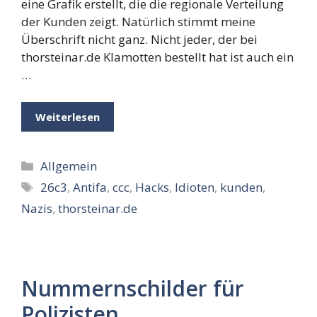
eine Grafik erstellt, die die regionale Verteilung
der Kunden zeigt. Natürlich stimmt meine
Überschrift nicht ganz. Nicht jeder, der bei
thorsteinar.de Klamotten bestellt hat ist auch ein
…
Weiterlesen
Kategorien
Allgemein
Schlagwörter
26c3
,
Antifa
,
ccc
,
Hacks
,
Idioten
,
kunden
,
Nazis
,
thorsteinar.de
Nummernschilder für
Polizisten