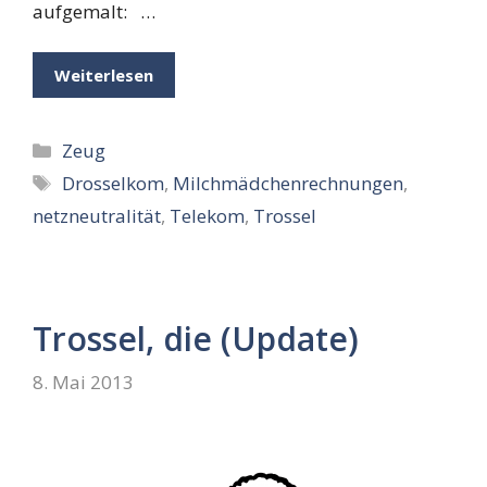
aufgemalt: …
Weiterlesen
Kategorien
Zeug
Schlagwörter
Drosselkom
,
Milchmädchenrechnungen
,
netzneutralität
,
Telekom
,
Trossel
Trossel, die (Update)
8. Mai 2013