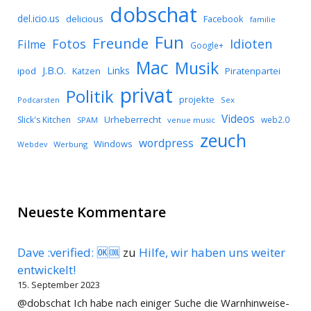
dobschat
del.icio.us
delicious
Facebook
familie
Fun
Freunde
Idioten
Fotos
Filme
Google+
Mac
Musik
J.B.O.
Links
ipod
Katzen
Piratenpartei
privat
Politik
projekte
Podcarsten
Sex
Videos
Urheberrecht
Slick's Kitchen
web2.0
SPAM
venue music
zeuch
wordpress
Windows
Werbung
Webdev
Neueste Kommentare
Dave :verified: 🆗🆒
zu
Hilfe, wir haben uns weiter
entwickelt!
15. September 2023
@dobschat Ich habe nach einiger Suche die Warnhinweise-