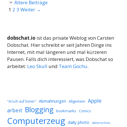
Ältere Beiträge
Seite
Seite
Seite
1
2
3
Weiter
→
dobschat.io
ist das private Weblog von Carsten
Dobschat. Hier schreibt er seit Jahren Dinge ins
Internet, mit mal längeren und mal kürzeren
Pausen. Falls dich interessiert, was Dobschat so
arbeitet:
Leo Skull
und
Team Gochu
.
Apple
Abmahnungen
Allgemein
"Arsch auf Eimer"
Blogging
arbeit
bookmarks
Comics
Computerzeug
daily photo
datenschutz