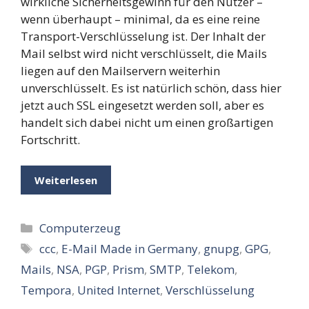
wirkliche Sicherheitsgewinn für den Nutzer –
wenn überhaupt – minimal, da es eine reine
Transport-Verschlüsselung ist. Der Inhalt der
Mail selbst wird nicht verschlüsselt, die Mails
liegen auf den Mailservern weiterhin
unverschlüsselt. Es ist natürlich schön, dass hier
jetzt auch SSL eingesetzt werden soll, aber es
handelt sich dabei nicht um einen großartigen
Fortschritt.
Weiterlesen
Kategorien
Computerzeug
Schlagwörter
ccc
,
E-Mail Made in Germany
,
gnupg
,
GPG
,
Mails
,
NSA
,
PGP
,
Prism
,
SMTP
,
Telekom
,
Tempora
,
United Internet
,
Verschlüsselung