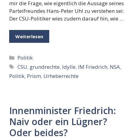
mir die Frage, wie eigentlich die Aussage seines
Parteifreundes Hans-Peter Uhl zu verstehen sei:
Der CSU-Politiker wies zudem darauf hin, wie …
Weiterlesen
Kategorien
Politik
Schlagwörter
CSU
,
grundrechte
,
Idylle
,
IM Friedrich
,
NSA
,
Politik
,
Prism
,
Urheberrechte
Innenminister Friedrich:
Naiv oder ein Lügner?
Oder beides?