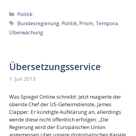
Kategorien
Politik
Schlagwörter
Bundesregierung
,
Politik
,
Prism
,
Tempora
,
Überwachung
Übersetzungsservice
1. Juli 2013
Was Spiegel Online schreibt: Jetzt reagierte der
oberste Chef der US-Geheimdienste, James
Clapper. Er kündigte Aufklärung an, allerdings
werde diese nicht öffentlich erfolgen: „Die
Regierung wird der Europäischen Union
angemessen über unsere diplomatischen Kanäle