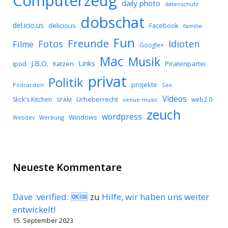
Computerzeug
daily photo
datenschutz
dobschat
del.icio.us
delicious
Facebook
familie
Fun
Freunde
Idioten
Fotos
Filme
Google+
Mac
Musik
J.B.O.
Links
ipod
Katzen
Piratenpartei
privat
Politik
projekte
Podcarsten
Sex
Videos
Urheberrecht
Slick's Kitchen
web2.0
SPAM
venue music
zeuch
wordpress
Windows
Werbung
Webdev
Neueste Kommentare
Dave :verified: 🆗🆒
zu
Hilfe, wir haben uns weiter
entwickelt!
15. September 2023