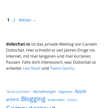
Seite
Seite
1
2
Weiter
→
dobschat.io
ist das private Weblog von Carsten
Dobschat. Hier schreibt er seit Jahren Dinge ins
Internet, mit mal längeren und mal kürzeren
Pausen. Falls dich interessiert, was Dobschat so
arbeitet:
Leo Skull
und
Team Gochu
.
Apple
Abmahnungen
Allgemein
"Arsch auf Eimer"
Blogging
arbeit
bookmarks
Comics