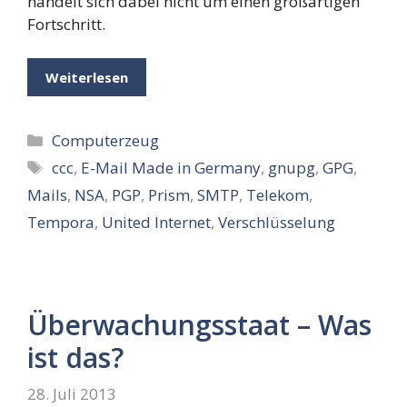
handelt sich dabei nicht um einen großartigen
Fortschritt.
Weiterlesen
Kategorien
Computerzeug
Schlagwörter
ccc
,
E-Mail Made in Germany
,
gnupg
,
GPG
,
Mails
,
NSA
,
PGP
,
Prism
,
SMTP
,
Telekom
,
Tempora
,
United Internet
,
Verschlüsselung
Überwachungsstaat – Was
ist das?
28. Juli 2013