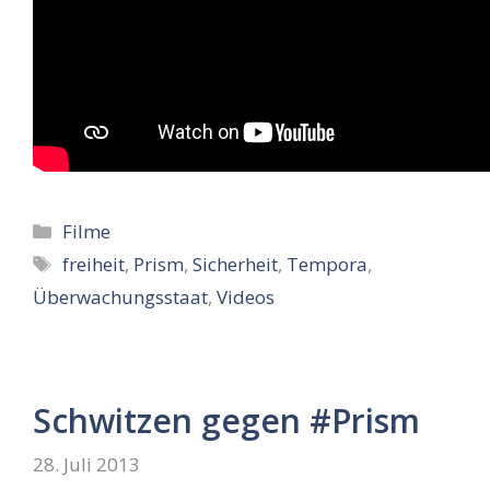
Kategorien
Filme
Schlagwörter
freiheit
,
Prism
,
Sicherheit
,
Tempora
,
Überwachungsstaat
,
Videos
Schwitzen gegen #Prism
28. Juli 2013