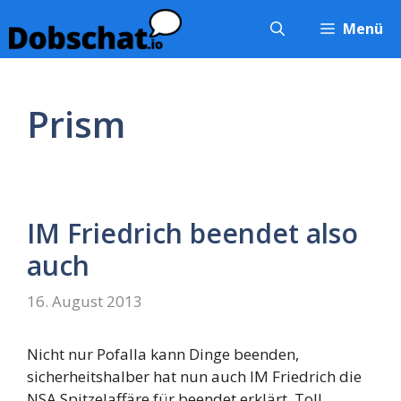
Zum
Menü
Inhalt
springen
Prism
IM Friedrich beendet also
auch
16. August 2013
Nicht nur Pofalla kann Dinge beenden,
sicherheitshalber hat nun auch IM Friedrich die
NSA Spitzelaffäre für beendet erklärt. Toll,