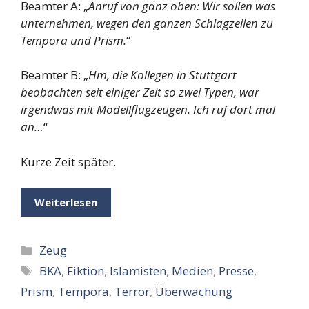
Beamter A: „
Anruf von ganz oben: Wir sollen was
unternehmen, wegen den ganzen Schlagzeilen zu
Tempora und Prism.
“
Beamter B: „
Hm, die Kollegen in Stuttgart
beobachten seit einiger Zeit so zwei Typen, war
irgendwas mit Modellflugzeugen. Ich ruf dort mal
an…
“
Kurze Zeit später.
Weiterlesen
Kategorien
Zeug
Schlagwörter
BKA
,
Fiktion
,
Islamisten
,
Medien
,
Presse
,
Prism
,
Tempora
,
Terror
,
Überwachung