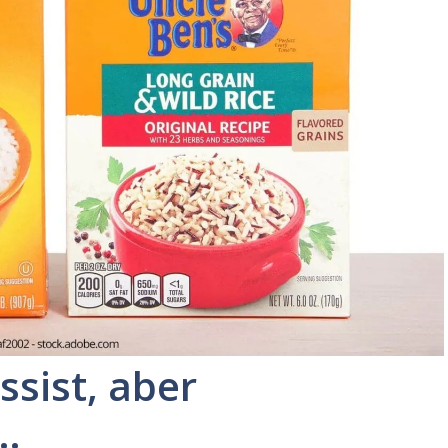
ssist, aber
n…