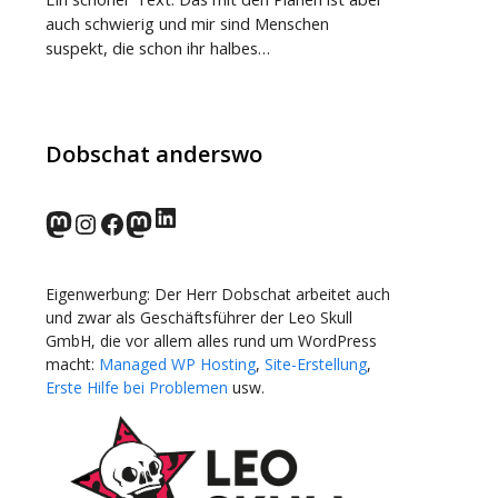
auch schwierig und mir sind Menschen
suspekt, die schon ihr halbes…
Dobschat anderswo
LinkedIn
norden.social
Instagram
Facebook
wp-punks.social
Eigenwerbung: Der Herr Dobschat arbeitet auch
und zwar als Geschäftsführer der Leo Skull
GmbH, die vor allem alles rund um WordPress
macht:
Managed WP Hosting
,
Site-Erstellung
,
Erste Hilfe bei Problemen
usw.