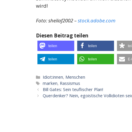
wird!
Foto: sheilaf2002 –
stock.adobe.com
Diesen Beitrag teilen
teilen
teilen
te
teilen
teilen
E-
Kategorien
Idiot:innen
,
Menschen
Schlagwörter
marken
,
Rassismus
Bill Gates: Sein teuflischer Plan!
Querdenker? Nein, egoistische Vollidioten seid