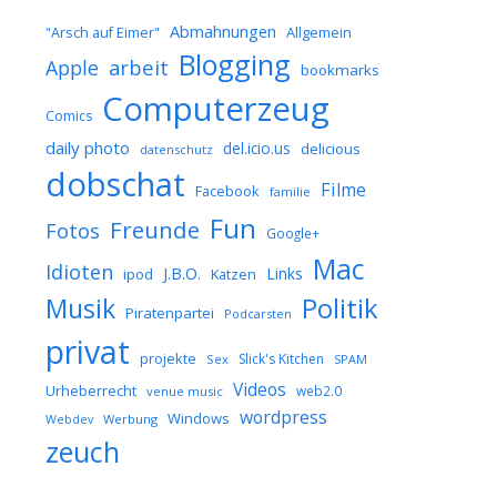
Abmahnungen
Allgemein
"Arsch auf Eimer"
Blogging
arbeit
Apple
bookmarks
Computerzeug
Comics
daily photo
del.icio.us
delicious
datenschutz
dobschat
Filme
Facebook
familie
Fun
Freunde
Fotos
Google+
Mac
Idioten
J.B.O.
Links
ipod
Katzen
Musik
Politik
Piratenpartei
Podcarsten
privat
projekte
Slick's Kitchen
Sex
SPAM
Videos
Urheberrecht
web2.0
venue music
wordpress
Windows
Werbung
Webdev
zeuch