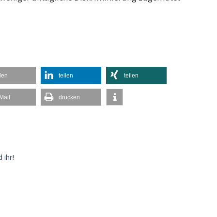
ilen
teilen
teilen
Mail
drucken
 ihr!