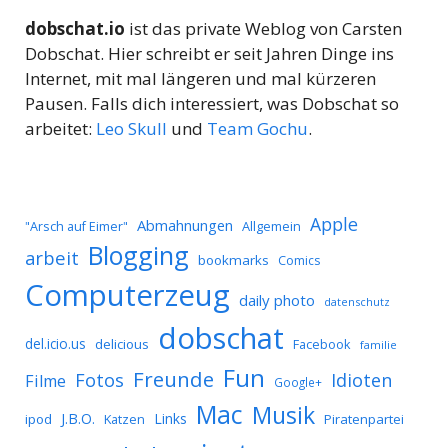
dobschat.io
ist das private Weblog von Carsten
Dobschat. Hier schreibt er seit Jahren Dinge ins
Internet, mit mal längeren und mal kürzeren
Pausen. Falls dich interessiert, was Dobschat so
arbeitet:
Leo Skull
und
Team Gochu
.
Apple
Abmahnungen
Allgemein
"Arsch auf Eimer"
Blogging
arbeit
bookmarks
Comics
Computerzeug
daily photo
datenschutz
dobschat
del.icio.us
delicious
Facebook
familie
Fun
Freunde
Idioten
Fotos
Filme
Google+
Mac
Musik
J.B.O.
Links
ipod
Katzen
Piratenpartei