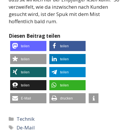
verzweifelt, wie da inzwischen nach Kunden
gesucht wird, ist der Spuk mit dem Mist
hoffentlich bald rum.
Diesen Beitrag teilen
teilen
teilen
teilen
teilen
teilen
teilen
teilen
teilen
E-Mail
drucken
Kategorien
Technik
Schlagwörter
De-Mail