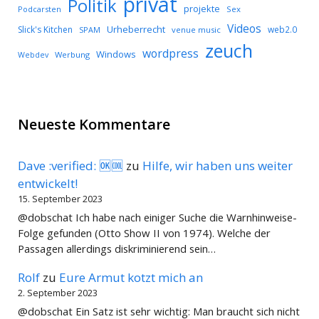
privat
Politik
projekte
Podcarsten
Sex
Videos
Urheberrecht
Slick's Kitchen
web2.0
SPAM
venue music
zeuch
wordpress
Windows
Werbung
Webdev
Neueste Kommentare
Dave :verified: 🆗🆒
zu
Hilfe, wir haben uns weiter
entwickelt!
15. September 2023
@dobschat Ich habe nach einiger Suche die Warnhinweise-
Folge gefunden (Otto Show II von 1974). Welche der
Passagen allerdings diskriminierend sein…
Rolf
zu
Eure Armut kotzt mich an
2. September 2023
@dobschat Ein Satz ist sehr wichtig: Man braucht sich nicht