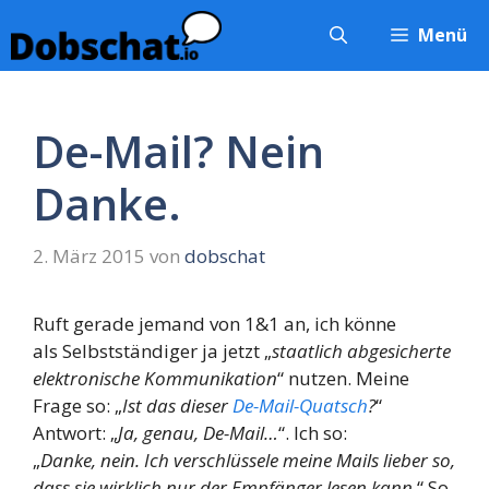
Zum
Menü
Inhalt
springen
De-Mail? Nein
Danke.
2. März 2015
von
dobschat
Ruft gerade jemand von 1&1 an, ich könne
als Selbstständiger ja jetzt „
staatlich abgesicherte
elektronische Kommunikation
“ nutzen. Meine
Frage so: „
Ist das dieser
De-Mail-Quatsch
?
“
Antwort: „
Ja, genau, De-Mail…
“. Ich so:
„
Danke, nein. Ich verschlüssele meine Mails lieber so,
dass sie wirklich nur der Empfänger lesen kann.
“ So