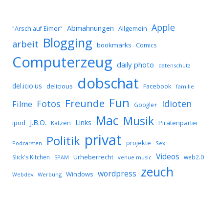
Apple
Abmahnungen
Allgemein
"Arsch auf Eimer"
Blogging
arbeit
bookmarks
Comics
Computerzeug
daily photo
datenschutz
dobschat
del.icio.us
delicious
Facebook
familie
Fun
Freunde
Idioten
Fotos
Filme
Google+
Mac
Musik
J.B.O.
Links
ipod
Katzen
Piratenpartei
privat
Politik
projekte
Podcarsten
Sex
Videos
Urheberrecht
Slick's Kitchen
web2.0
SPAM
venue music
zeuch
wordpress
Windows
Werbung
Webdev