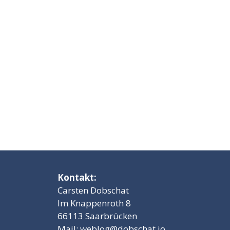
Kontakt:
Carsten Dobschat
Im Knappenroth 8
66113 Saarbrücken
Mail:
weblog@dobschat.io