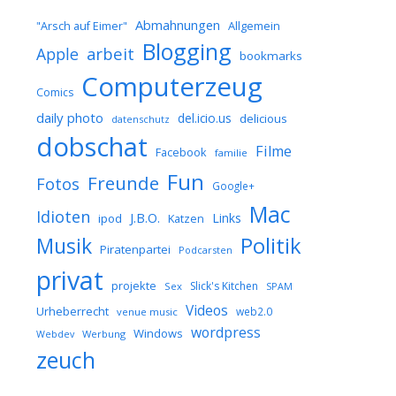
Abmahnungen
Allgemein
"Arsch auf Eimer"
Blogging
arbeit
Apple
bookmarks
Computerzeug
Comics
daily photo
del.icio.us
delicious
datenschutz
dobschat
Filme
Facebook
familie
Fun
Freunde
Fotos
Google+
Mac
Idioten
J.B.O.
Links
ipod
Katzen
Musik
Politik
Piratenpartei
Podcarsten
privat
projekte
Slick's Kitchen
Sex
SPAM
Videos
Urheberrecht
web2.0
venue music
wordpress
Windows
Werbung
Webdev
zeuch