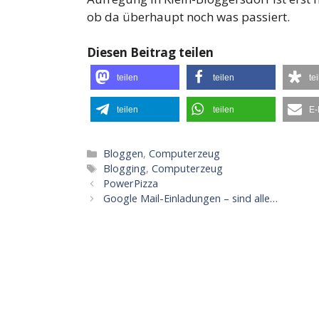
ob da überhaupt noch was passiert.
Diesen Beitrag teilen
teilen
teilen
te
teilen
teilen
E-
Kategorien
Bloggen
,
Computerzeug
Schlagwörter
Blogging
,
Computerzeug
PowerPizza
Google Mail-Einladungen – sind alle…