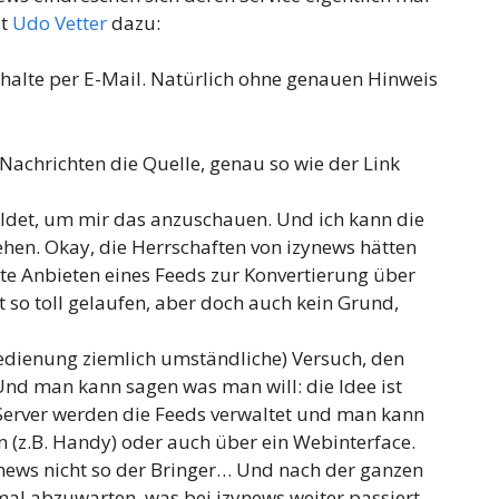
bt
Udo Vetter
dazu:
Inhalte per E-Mail. Natürlich ohne genauen Hinweis
 Nachrichten die Quelle, genau so wie der Link
eldet, um mir das anzuschauen. Und ich kann die
hen. Okay, die Herrschaften von izynews hätten
te Anbieten eines Feeds zur Konvertierung über
t so toll gelaufen, aber doch auch kein Grund,
r Bedienung ziemlich umständliche) Versuch, den
nd man kann sagen was man will: die Idee ist
 Server werden die Feeds verwaltet und man kann
n (z.B. Handy) oder auch über ein Webinterface.
ynews nicht so der Bringer… Und nach der ganzen
 mal abzuwarten, was bei izynews weiter passiert –