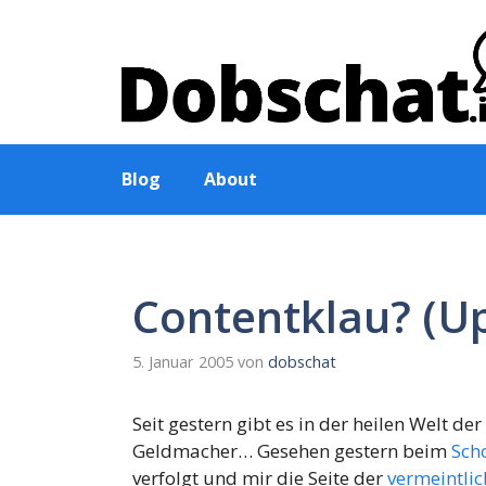
Zum
Inhalt
springen
Blog
About
Contentklau? (U
5. Januar 2005
von
dobschat
Seit gestern gibt es in der heilen Welt d
Geldmacher… Gesehen gestern beim
Sch
verfolgt und mir die Seite der
vermeintli