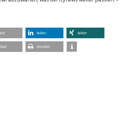
ilen
teilen
teilen
Mail
drucken