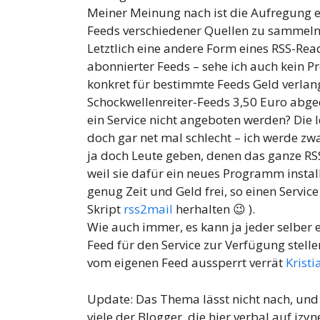
Meiner Meinung nach ist die Aufregung 
Feeds verschiedener Quellen zu sammeln 
Letztlich eine andere Form eines RSS-Rea
abonnierter Feeds – sehe ich auch kein 
konkret für bestimmte Feeds Geld verlan
Schockwellenreiter-Feeds 3,50 Euro abg
ein Service nicht angeboten werden? Die 
doch gar net mal schlecht – ich werde zw
ja doch Leute geben, denen das ganze RSS
weil sie dafür ein neues Programm insta
genug Zeit und Geld frei, so einen Service
Skript
rss2mail
herhalten 😉 ).
Wie auch immer, es kann ja jeder selber 
Feed für den Service zur Verfügung stel
vom eigenen Feed aussperrt verrät
Kristi
Update: Das Thema lässt nicht nach, und
viele der Blogger, die hier verbal auf izy