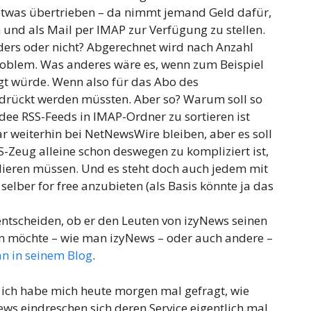
etwas übertrieben – da nimmt jemand Geld dafür,
und als Mail per IMAP zur Verfügung zu stellen.
ders oder nicht? Abgerechnet wird nach Anzahl
Problem. Was anderes wäre es, wenn zum Beispiel
gt würde. Wenn also für das Abo des
edrückt werden müssten. Aber so? Warum soll so
Idee RSS-Feeds in IMAP-Ordner zu sortieren ist
ar weiterhin bei NetNewsWire bleiben, aber es soll
-Zeug alleine schon deswegen zu kompliziert ist,
llieren müssen. Und es steht doch auch jedem mit
 selber for free anzubieten (als Basis könnte ja das
entscheiden, ob er den Leuten von izyNews seinen
len möchte – wie man izyNews – oder auch andere –
an in seinem Blog
.
 ich habe mich heute morgen mal gefragt, wie
news eindreschen sich deren Service eigentlich mal