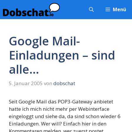
Zum
Menü
Inhalt
springen
Google Mail-
Einladungen – sind
alle…
5. Januar 2005
von
dobschat
Seit Google Mail das POP3-Gateway anbietet
hatte ich mich nicht mehr per Webinterface
eingeloggt und siehe da, da sind schon wieder 6
Einladungen. Wer will? Einfach hier in den
Kommentaren melden, wer zuerst postet…