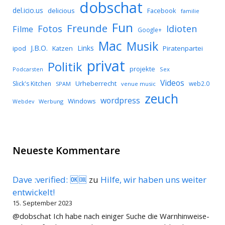
dobschat
del.icio.us
delicious
Facebook
familie
Fun
Freunde
Idioten
Fotos
Filme
Google+
Mac
Musik
J.B.O.
Links
ipod
Katzen
Piratenpartei
privat
Politik
projekte
Podcarsten
Sex
Videos
Urheberrecht
Slick's Kitchen
web2.0
SPAM
venue music
zeuch
wordpress
Windows
Werbung
Webdev
Neueste Kommentare
Dave :verified: 🆗🆒
zu
Hilfe, wir haben uns weiter
entwickelt!
15. September 2023
@dobschat Ich habe nach einiger Suche die Warnhinweise-