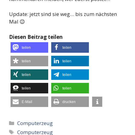
Update: jetzt sind sie weg… bis zum nächsten
Mal 😉
Diesen Beitrag teilen
teilen
teilen
teilen
teilen
teilen
teilen
teilen
teilen
E-Mail
drucken
Kategorien
Computerzeug
Schlagwörter
Computerzeug