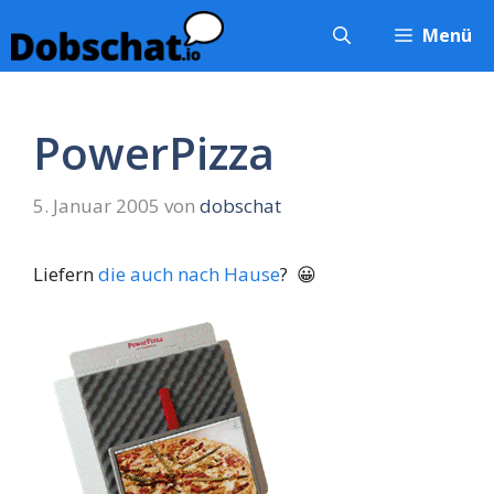
Zum
Menü
Inhalt
springen
PowerPizza
5. Januar 2005
von
dobschat
Liefern
die auch nach Hause
? 😀