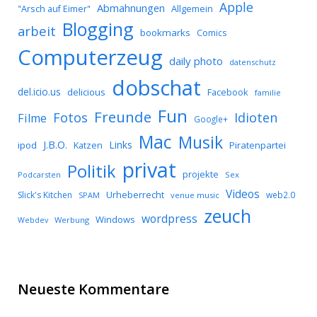
Apple
Abmahnungen
Allgemein
"Arsch auf Eimer"
Blogging
arbeit
bookmarks
Comics
Computerzeug
daily photo
datenschutz
dobschat
del.icio.us
delicious
Facebook
familie
Fun
Freunde
Idioten
Fotos
Filme
Google+
Mac
Musik
J.B.O.
Links
ipod
Katzen
Piratenpartei
privat
Politik
projekte
Podcarsten
Sex
Videos
Urheberrecht
Slick's Kitchen
web2.0
SPAM
venue music
zeuch
wordpress
Windows
Werbung
Webdev
Neueste Kommentare