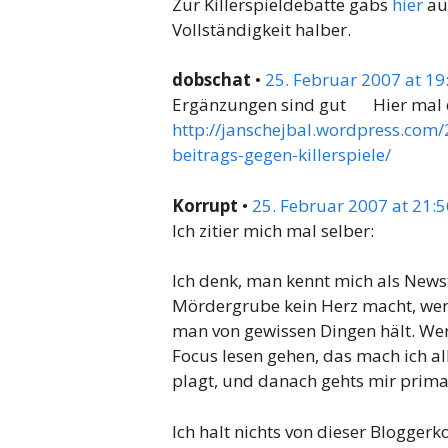
Zur Killerspieldebatte gabs
hier
auc
Vollständigkeit halber.
dobschat
•
25. Februar 2007 at 19
Ergänzungen sind gut
Hier mal 
http://janschejbal.wordpress.co
beitrags-gegen-killerspiele/
Korrupt
•
25. Februar 2007 at 21:5
Ich zitier mich mal selber:
Ich denk, man kennt mich als Newsti
Mördergrube kein Herz macht, wen
man von gewissen Dingen hält. Wer je
Focus lesen gehen, das mach ich a
plagt, und danach gehts mir prima
Ich halt nichts von dieser Blogger