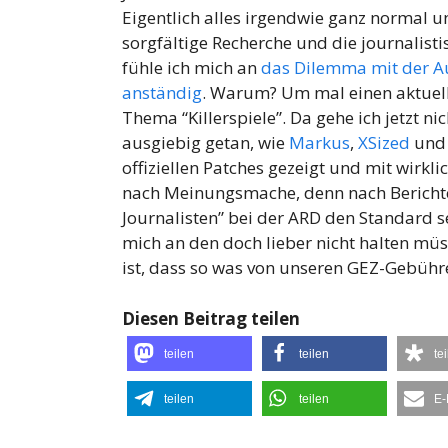
Eigentlich alles irgendwie ganz normal u
sorgfältige Recherche und die journalist
fühle ich mich an
das Dilemma mit der Au
anständig
. Warum? Um mal einen aktuell
Thema “Killerspiele”. Da gehe ich jetzt ni
ausgiebig getan, wie
Markus
,
XSized
un
offiziellen Patches gezeigt und mit wirkl
nach Meinungsmache, denn nach Berichter
Journalisten” bei der ARD den Standard se
mich an den doch lieber nicht halten m
ist, dass so was von unseren GEZ-Gebühre
Diesen Beitrag teilen
teilen
teilen
te
teilen
teilen
E-