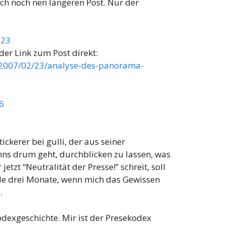
h noch nen längeren Post. Nur der
:23
der Link zum Post direkt:
m/2007/02/23/analyse-des-panorama-
6
ckerer bei gulli, der aus seiner
ns drum geht, durchblicken zu lassen, was
tzt “Neutralität der Presse!” schreit, soll
lle drei Monate, wenn mich das Gewissen
.
kodexgeschichte. Mir ist der Presekodex