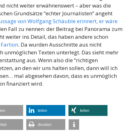
nd nicht weiter erwähnenswert – aber was die
ischen Grundsätze “echter Journalisten” angeht
ssage von Wolfgang Schäuble erinnert, er wäre
en Fall zu nennen: der Beitrag bei Panorama zum
cht weiter ins Detail, das haben andere schon
d
Farlion
. Da wurden Ausschnitte aus nicht
ich unmöglichen Texten unterlegt. Das sieht mehr
stattung aus. Wenn also die “richtigen
tzen, an den wir uns halten sollen, dann will ich
üssen… mal abgesehen davon, dass es unmöglich
n finanziert wird.
ilen
teilen
teilen
Mail
drucken