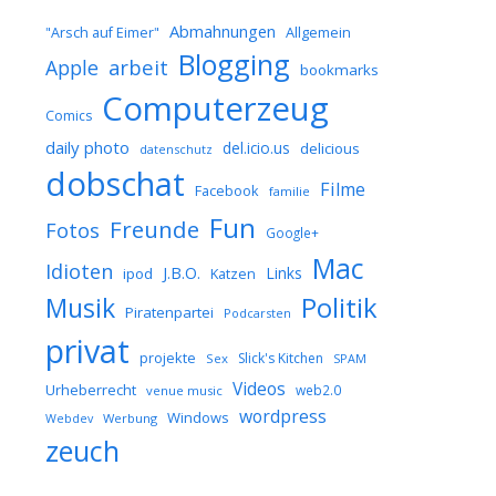
Abmahnungen
Allgemein
"Arsch auf Eimer"
Blogging
arbeit
Apple
bookmarks
Computerzeug
Comics
daily photo
del.icio.us
delicious
datenschutz
dobschat
Filme
Facebook
familie
Fun
Freunde
Fotos
Google+
Mac
Idioten
J.B.O.
Links
ipod
Katzen
Musik
Politik
Piratenpartei
Podcarsten
privat
projekte
Slick's Kitchen
Sex
SPAM
Videos
Urheberrecht
web2.0
venue music
wordpress
Windows
Werbung
Webdev
zeuch