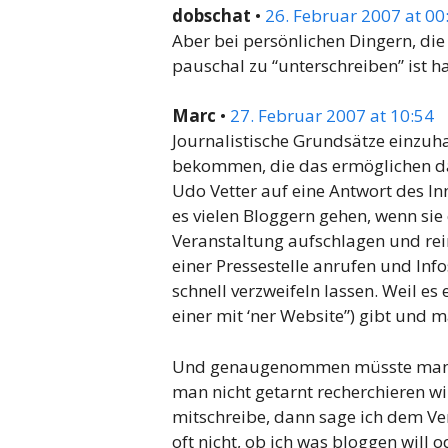
dobschat
•
26. Februar 2007 at 00
Aber bei persönlichen Dingern, die
pauschal zu “unterschreiben” ist h
Marc
•
27. Februar 2007 at 10:54
Journalistische Grundsätze einzuha
bekommen, die das ermöglichen das
Udo Vetter auf eine Antwort des In
es vielen Bloggern gehen, wenn sie
Veranstaltung aufschlagen und rein
einer Pressestelle anrufen und Info
schnell verzweifeln lassen. Weil es 
einer mit ‘ner Website”) gibt und 
Und genaugenommen müsste man j
man nicht getarnt recherchieren wi
mitschreibe, dann sage ich dem Vera
oft nicht, ob ich was bloggen will o