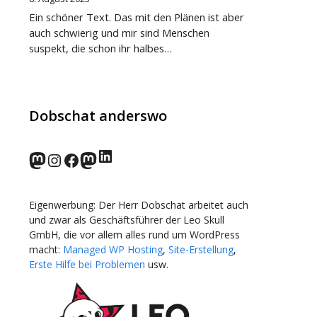
Ein schöner Text. Das mit den Plänen ist aber
auch schwierig und mir sind Menschen
suspekt, die schon ihr halbes…
Dobschat anderswo
LinkedIn
norden.social
Instagram
Facebook
wp-punks.social
Eigenwerbung: Der Herr Dobschat arbeitet auch
und zwar als Geschäftsführer der Leo Skull
GmbH, die vor allem alles rund um WordPress
macht:
Managed WP Hosting
,
Site-Erstellung
,
Erste Hilfe bei Problemen
usw.