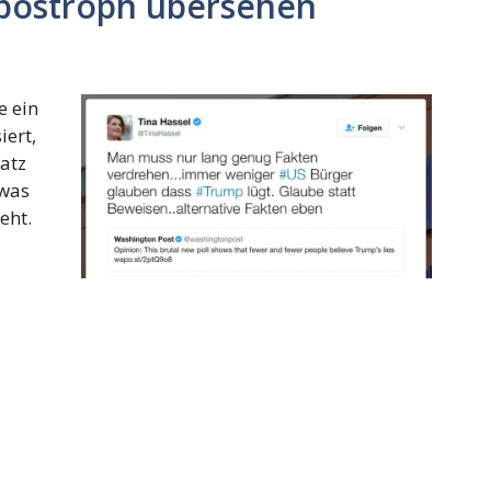
Apostroph übersehen
e ein
ert,
atz
 was
eht.