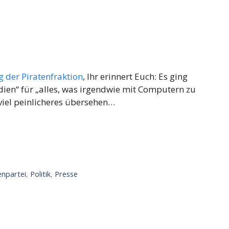
g der Piratenfraktion
, Ihr erinnert Euch: Es ging
ien“ für „alles, was irgendwie mit Computern zu
viel peinlicheres übersehen…
enpartei
,
Politik
,
Presse