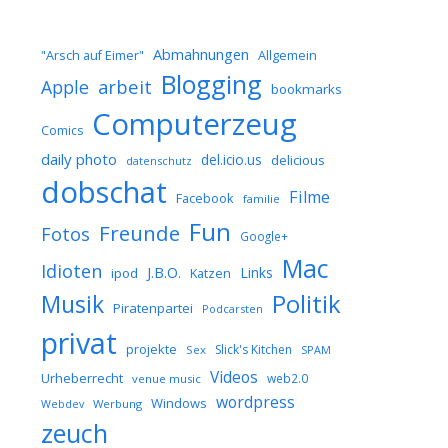
Abmahnungen
Allgemein
"Arsch auf Eimer"
Blogging
arbeit
Apple
bookmarks
Computerzeug
Comics
daily photo
del.icio.us
delicious
datenschutz
dobschat
Filme
Facebook
familie
Fun
Freunde
Fotos
Google+
Mac
Idioten
J.B.O.
Links
ipod
Katzen
Musik
Politik
Piratenpartei
Podcarsten
privat
projekte
Slick's Kitchen
Sex
SPAM
Videos
Urheberrecht
web2.0
venue music
wordpress
Windows
Werbung
Webdev
zeuch