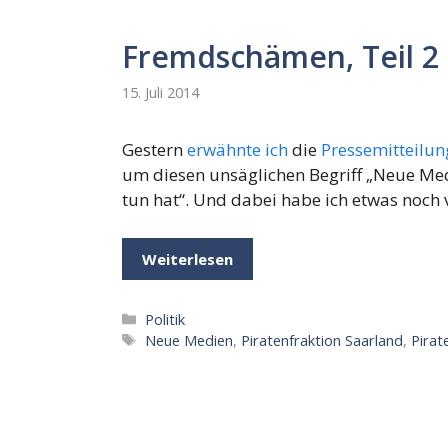
Fremdschämen, Teil 2
15. Juli 2014
Gestern
erwähnte ich
die
Pressemitteilun
um diesen unsäglichen Begriff „Neue Med
tun hat“. Und dabei habe ich etwas noch 
Weiterlesen
Kategorien
Politik
Schlagwörter
Neue Medien
,
Piratenfraktion Saarland
,
Pirat