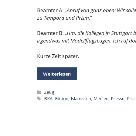
Beamter A: „
Anruf von ganz oben: Wir sol
zu Tempora und Prism.
“
Beamter B: „
Hm, die Kollegen in Stuttgart b
irgendwas mit Modellflugzeugen. Ich ruf d
Kurze Zeit später.
Weiterlesen
Kategorien
Zeug
Schlagwörter
BKA
,
Fiktion
,
Islamisten
,
Medien
,
Presse
,
Pri