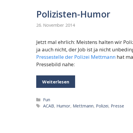
Polizisten-Humor
26. November 2014
Jetzt mal ehrlich: Meistens halten wir Po
ja auch nicht, der Job ist ja nicht unbedi
Pressestelle der Polizei Mettmann
hat man
Pressebild nahe:
Weiterlesen
Kategorien
Fun
Schlagwörter
ACAB
,
Humor
,
Mettmann
,
Polizei
,
Presse