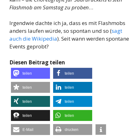
Flashmob am Samstag zu proben
…
Irgendwie dachte ich ja, dass es mit Flashmobs
anders laufen würde, so spontan und so (
sagt
auch die Wikipedia
). Seit wann werden spontane
Events geprobt?
Diesen Beitrag teilen
teilen
teilen
teilen
teilen
teilen
teilen
teilen
teilen
E-Mail
drucken