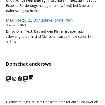
Und nach deinem Beitrag findet man im Netz dann das ....
Experte Forderungsmanagement (w/m/d) bei Deutsche
Bahn AG - JobCheck…
Maurice
zu
22 Bonuslevel ohne Plan
8. August 2023
Ein schöner Text. Das mit den Plänen ist aber auch
schwierig und mir sind Menschen suspekt, die schon ihr
halbes…
Dobschat anderswo
LinkedIn
norden.social
Instagram
Facebook
wp-punks.social
Eigenwerbung: Der Herr Dobschat arbeitet auch und zwar als