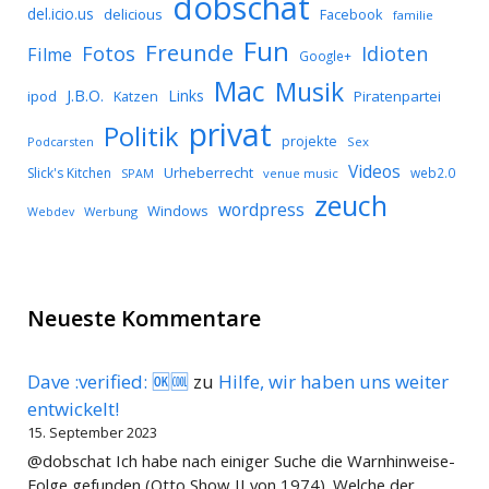
dobschat
del.icio.us
delicious
Facebook
familie
Fun
Freunde
Idioten
Fotos
Filme
Google+
Mac
Musik
J.B.O.
Links
ipod
Katzen
Piratenpartei
privat
Politik
projekte
Podcarsten
Sex
Videos
Urheberrecht
Slick's Kitchen
web2.0
SPAM
venue music
zeuch
wordpress
Windows
Werbung
Webdev
Neueste Kommentare
Dave :verified: 🆗🆒
zu
Hilfe, wir haben uns weiter
entwickelt!
15. September 2023
@dobschat Ich habe nach einiger Suche die Warnhinweise-
Folge gefunden (Otto Show II von 1974). Welche der