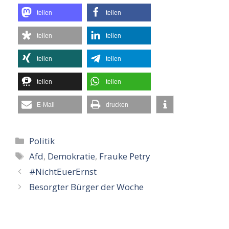
teilen
teilen
teilen
teilen
teilen
teilen
teilen
teilen
E-Mail
drucken
Kategorien
Politik
Schlagwörter
Afd
,
Demokratie
,
Frauke Petry
#NichtEuerErnst
Besorgter Bürger der Woche