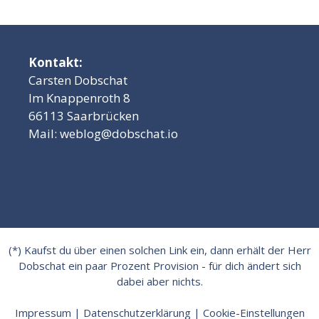
Kontakt:
Carsten Dobschat
Im Knappenroth 8
66113 Saarbrücken
Mail:
weblog@dobschat.io
(*) Kaufst du über einen solchen Link ein, dann erhält der Herr
Dobschat ein paar Prozent Provision - für dich ändert sich
dabei aber nichts.
Impressum
|
Datenschutzerklärung
|
Cookie-Einstellungen