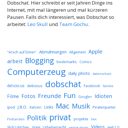
Dobschat. Hier schreibt er seit Jahren Dinge ins
Internet, mit mal längeren und mal kürzeren
Pausen. Falls dich interessiert, was Dobschat so
arbeitet:
Leo Skull
und
Team Gochu
.
Apple
Abmahnungen
Allgemein
"Arsch auf Eimer"
Blogging
arbeit
bookmarks
Comics
Computerzeug
daily photo
datenschutz
dobschat
del.icio.us
delicious
Facebook
familie
Fun
Freunde
Idioten
Fotos
Filme
Google+
Mac
Musik
J.B.O.
Links
ipod
Katzen
Piratenpartei
privat
Politik
projekte
Podcarsten
Sex
Videos
Urheberrecht
Slick's Kitchen
web2.0
SPAM
venue music