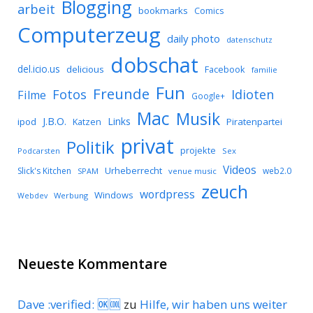
Blogging
arbeit
bookmarks
Comics
Computerzeug
daily photo
datenschutz
dobschat
del.icio.us
delicious
Facebook
familie
Fun
Freunde
Idioten
Fotos
Filme
Google+
Mac
Musik
J.B.O.
Links
ipod
Katzen
Piratenpartei
privat
Politik
projekte
Podcarsten
Sex
Videos
Urheberrecht
Slick's Kitchen
web2.0
SPAM
venue music
zeuch
wordpress
Windows
Werbung
Webdev
Neueste Kommentare
Dave :verified: 🆗🆒
zu
Hilfe, wir haben uns weiter