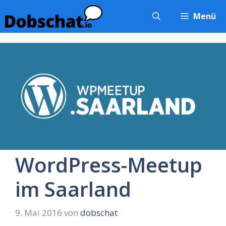
Zum
Menü
Inhalt
springen
WordPress-Meetup
im Saarland
9. Mai 2016
von
dobschat