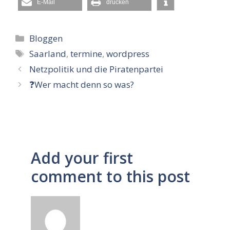
E-Mail
drucken
Kategorien
Bloggen
Schlagwörter
Saarland
,
termine
,
wordpress
Netzpolitik und die Piratenpartei
❓Wer macht denn so was?
Add your first
comment to this post