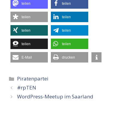
teilen
teilen
teilen
teilen
teilen
teilen
teilen
teilen
E-Mail
drucken
Kategorien
Piratenpartei
#rpTEN
WordPress-Meetup im Saarland