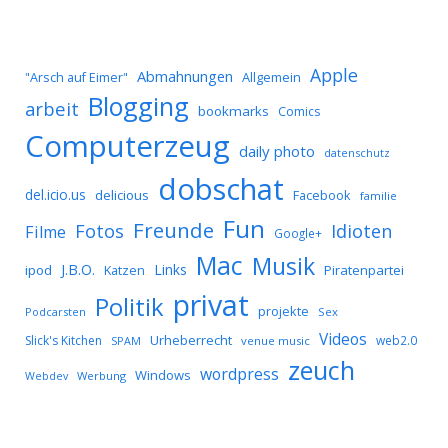
Apple
Abmahnungen
Allgemein
"Arsch auf Eimer"
Blogging
arbeit
bookmarks
Comics
Computerzeug
daily photo
datenschutz
dobschat
del.icio.us
delicious
Facebook
familie
Fun
Freunde
Idioten
Fotos
Filme
Google+
Mac
Musik
J.B.O.
Links
ipod
Katzen
Piratenpartei
privat
Politik
projekte
Podcarsten
Sex
Videos
Urheberrecht
Slick's Kitchen
web2.0
SPAM
venue music
zeuch
wordpress
Windows
Werbung
Webdev