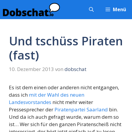
Zum
Menü
Inhalt
springen
Und tschüss Piraten
(fast)
10. Dezember 2013
von
dobschat
Es ist dem einen oder anderen nicht entgangen,
dass ich
mit der Wahl des neuen
Landesvorstandes
nicht mehr weiter
Pressesprecher der
Piratenpartei Saarland
bin.
Und da ich auch gefragt wurde, warum dem so
ist… Wer sich für den ganzen Piratenscheiß nicht
interessiert, der hört jetzt einfach auf zu lesen