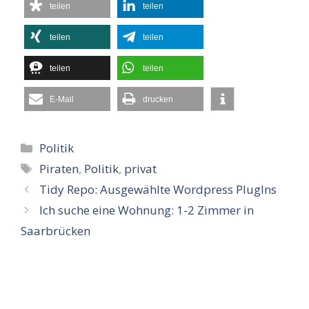
teilen
teilen
teilen
teilen
teilen
teilen
E-Mail
drucken
Kategorien
Politik
Schlagwörter
Piraten
,
Politik
,
privat
Tidy Repo: Ausgewählte Wordpress PlugIns
Ich suche eine Wohnung: 1-2 Zimmer in
Saarbrücken