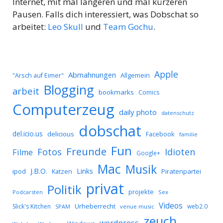
Internet, mit mal längeren und mal kürzeren
Pausen. Falls dich interessiert, was Dobschat so
arbeitet:
Leo Skull
und
Team Gochu
.
Apple
Abmahnungen
Allgemein
"Arsch auf Eimer"
Blogging
arbeit
bookmarks
Comics
Computerzeug
daily photo
datenschutz
dobschat
del.icio.us
delicious
Facebook
familie
Fun
Freunde
Idioten
Fotos
Filme
Google+
Mac
Musik
J.B.O.
Links
ipod
Katzen
Piratenpartei
privat
Politik
projekte
Podcarsten
Sex
Videos
Urheberrecht
Slick's Kitchen
web2.0
SPAM
venue music
zeuch