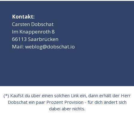
Kontakt:
Carsten Dobschat
Im Knappenroth 8
66113 Saarbrücken
Mail:
weblog@dobschat.io
(*) Kaufst du über einen solchen Link ein, dann erhält der Herr
Dobschat ein paar Prozent Provision - für dich ändert sich
dabei aber nichts.
Impressum
|
Datenschutzerklärung
|
Cookie-Einstellungen