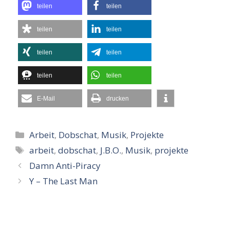
teilen
teilen
teilen
teilen
teilen
teilen
teilen
teilen
E-Mail
drucken
Kategorien
Arbeit
,
Dobschat
,
Musik
,
Projekte
Schlagwörter
arbeit
,
dobschat
,
J.B.O.
,
Musik
,
projekte
Damn Anti-Piracy
Y – The Last Man