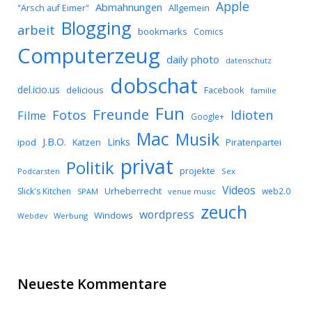
Apple
Abmahnungen
Allgemein
"Arsch auf Eimer"
Blogging
arbeit
bookmarks
Comics
Computerzeug
daily photo
datenschutz
dobschat
del.icio.us
delicious
Facebook
familie
Fun
Freunde
Idioten
Fotos
Filme
Google+
Mac
Musik
J.B.O.
Links
ipod
Katzen
Piratenpartei
privat
Politik
projekte
Podcarsten
Sex
Videos
Urheberrecht
Slick's Kitchen
web2.0
SPAM
venue music
zeuch
wordpress
Windows
Werbung
Webdev
Neueste Kommentare