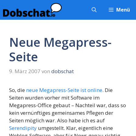
Zum
Menü
Inhalt
springen
Neue Megapress-
Seite
9. März 2007
von
dobschat
So, die
neue Megapress-Seite ist online
. Die
Seiten wurden vorher mit Software im
Megapress-Office gebaut – Nachteil war, dass so
kein vernünftiges gemeinsames Pflegen der
Seiten möglich war. Also habe ich es auf
Serendipity
umgestellt. Klar, eigentlich eine
Weblog-Software, aber für News genau richtig